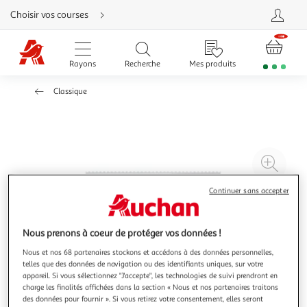
Aller
Choisir vos courses
directement
au
contenu
Aller
directement
Rayons
Recherche
Mes produits
à
la
recherche
Classique
Aller
directement
à
la
navigation
Aller
directement
à
Agr
la
rubrique
l'il
besoin
d'aide
Continuer sans accepter
à
Réd
20
l'il
à
Par
Nous prenons à coeur de protéger vos données !
100
le
Nous et nos 68 partenaires stockons et accédons à des données personnelles,
%
pro
telles que des données de navigation ou des identifiants uniques, sur votre
appareil. Si vous sélectionnez "J'accepte", les technologies de suivi prendront en
charge les finalités affichées dans la section « Nous et nos partenaires traitons
des données pour fournir ». Si vous retirez votre consentement, elles seront