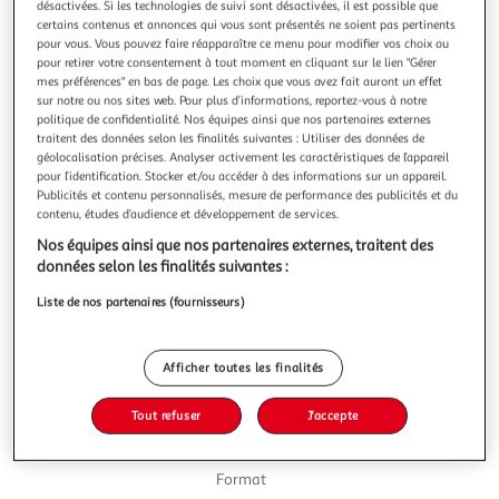
désactivées. Si les technologies de suivi sont désactivées, il est possible que
certains contenus et annonces qui vous sont présentés ne soient pas pertinents
pour vous. Vous pouvez faire réapparaître ce menu pour modifier vos choix ou
pour retirer votre consentement à tout moment en cliquant sur le lien "Gérer
mes préférences" en bas de page. Les choix que vous avez fait auront un effet
sur notre ou nos sites web. Pour plus d’informations, reportez-vous à notre
4.9
(8)
politique de confidentialité. Nos équipes ainsi que nos partenaires externes
TASSIMO
traitent des données selon les finalités suivantes : Utiliser des données de
géolocalisation précises. Analyser activement les caractéristiques de l’appareil
Dosettes de café au lait
pour l’identification. Stocker et/ou accéder à des informations sur un appareil.
Une touche de bonheur. Avec les TDISCs Tassimo café au
Publicités et contenu personnalisés, mesure de performance des publicités et du
lait retrouvez toute la qualité café Tassimo dans votre
contenu, études d’audience et développement de services.
tasse au quotidien. Paquet de 21 dosettes T-disc
En savoir +
Nos équipes ainsi que nos partenaires externes, traitent des
compatibles avec les machines TASSIMO. Un grand café au
242g
21 dosettes
données selon les finalités suivantes :
lait équilibré et onctueux
Vous voulez connaître le prix de ce produit ?
Liste de nos partenaires (fournisseurs)
Afficher le prix
Afficher toutes les finalités
Tout refuser
J'accepte
Format