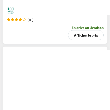
(10)
En drive ou livraison
Afficher le prix
HEINZ
Mayomix sauce mayonnaise ketchup
flacon souple
400g