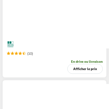
(10)
En drive ou livraison
Afficher le prix
HEINZ
Sauce barbecue flacon souple
480g