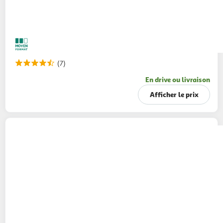
(7)
En drive ou livraison
Afficher le prix
AMORA
Sauce deluxe flacon souple
247g