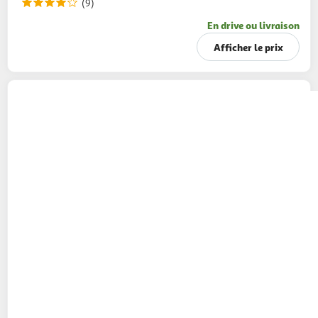
(9)
En drive ou livraison
Afficher le prix
DUCROS
Mélange 3 poivres en grains en
moulin
34g