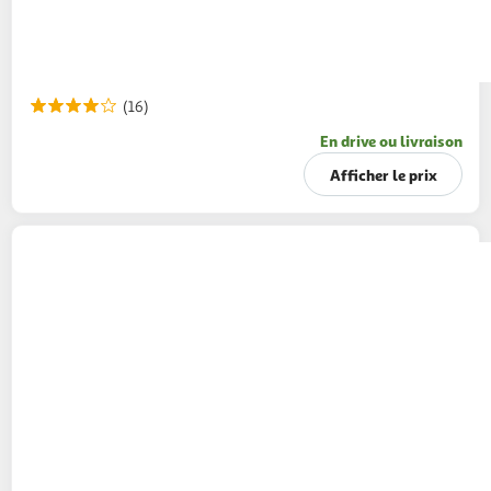
(16)
En drive ou livraison
Afficher le prix
DUCROS
Poivre noir en grains en moulin
35g