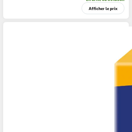
Afficher le prix
BELIN
Biscuits crackers au sésame Triangolini
110g