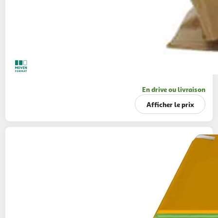
En drive ou livraison
Afficher le prix
BELIN
Biscuits crackers à l'emmental Monaco
110g