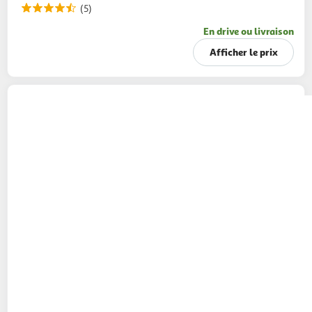
(5)
En drive ou livraison
Afficher le prix
MICHEL ET AUGUSTIN
Biscuits apéritifs
crackers au Comté AOP
100g