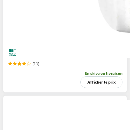
(10)
En drive ou livraison
Afficher le prix
A PAESANA
Crooûtons à l'huile d'olive
100g