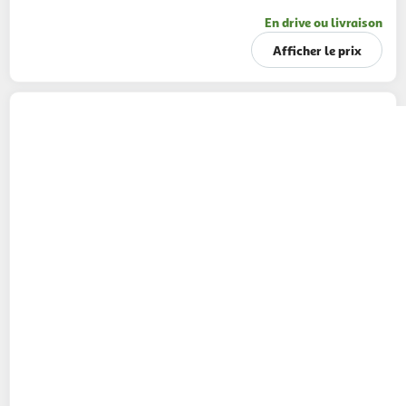
En drive ou livraison
Afficher le prix
CAJOLINE
Adoucissant liquide fleur de tiaré et
pivoine
1,84l
88 lavages