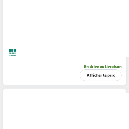
En drive ou livraison
Afficher le prix
CAJOLINE
Assouplissant liquide brise
printanière
1,254l
66 lavages