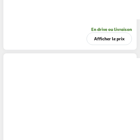
En drive ou livraison
Afficher le prix
CAJOLINE
Assouplissant liquide cycle court
bois de santal cèdre et lys
1.254l
66 lavages