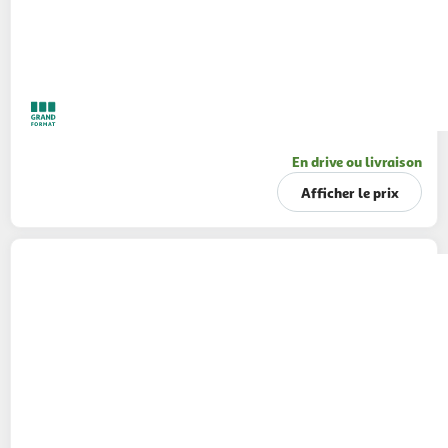
En drive ou livraison
Afficher le prix
CAJOLINE
Assouplissant liquide fleur de la
passion
1,84l
88 lavages