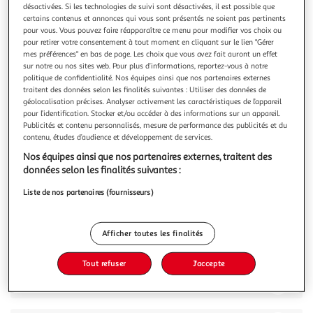
désactivées. Si les technologies de suivi sont désactivées, il est possible que
certains contenus et annonces qui vous sont présentés ne soient pas pertinents
pour vous. Vous pouvez faire réapparaître ce menu pour modifier vos choix ou
pour retirer votre consentement à tout moment en cliquant sur le lien "Gérer
mes préférences" en bas de page. Les choix que vous avez fait auront un effet
sur notre ou nos sites web. Pour plus d’informations, reportez-vous à notre
5.0
(1)
politique de confidentialité. Nos équipes ainsi que nos partenaires externes
LENOR
traitent des données selon les finalités suivantes : Utiliser des données de
géolocalisation précises. Analyser activement les caractéristiques de l’appareil
Adoucissant liquide fresh air
pour l’identification. Stocker et/ou accéder à des informations sur un appareil.
Profitez d'une sensation de fraîcheur comme si vos
Publicités et contenu personnalisés, mesure de performance des publicités et du
vêtements avaient séché à l'extérieur, même lorsqu'ils ont
contenu, études d’audience et développement de services.
séché à l'intérieur. La formule fraîche ultra concentrée de
En savoir +
Nos équipes ainsi que nos partenaires externes, traitent des
Lenor Fresh Air est plus concentrée que les autres
504ml
36 lavages
données selon les finalités suivantes :
adoucissants Lenor, pour vous offrir 36 lavages dans une
petite bouteille. Grâc
Vous voulez connaître le prix de ce produit ?
Liste de nos partenaires (fournisseurs)
Afficher le prix
Afficher toutes les finalités
Tout refuser
J'accepte
Description