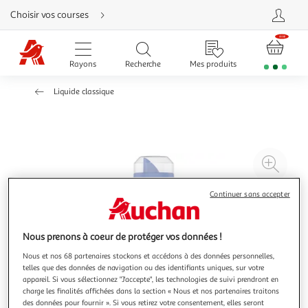
Aller
Choisir vos courses
directement
au
contenu
Aller
directement
Rayons
Recherche
Mes produits
à
la
recherche
Liquide classique
Aller
directement
à
la
navigation
Aller
directement
à
Agr
la
rubrique
l'il
besoin
d'aide
à
Réd
Continuer sans accepter
20
l'il
à
Par
Nous prenons à coeur de protéger vos données !
100
le
Nous et nos 68 partenaires stockons et accédons à des données personnelles,
%
pro
telles que des données de navigation ou des identifiants uniques, sur votre
appareil. Si vous sélectionnez "J'accepte", les technologies de suivi prendront en
charge les finalités affichées dans la section « Nous et nos partenaires traitons
des données pour fournir ». Si vous retirez votre consentement, elles seront