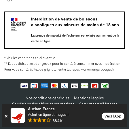
Interdiction de vente de boissons
alcooliques aux mineurs de moins de 18 ans
La preuve de majorité de l'acheteur est exigée au moment de la
vente en ligne.
* Voir les conditions
en cliquant ici
** L’abus d’alcool est dangereux pour la santé, à consommer avec modération
Pour votre santé, évitez de grignoter entre les repas.
www.mangerbouger.fr
Nos conditions générales
Mentions légales
Conditions des offres et promotions
Gérer mes préférences
Auchan France
Politique de confidentialité
Informations légales marketplace
Achat en ligne et magasin
Vers l'App
38,4 K
Auchan 2026 © Tous droits réservés