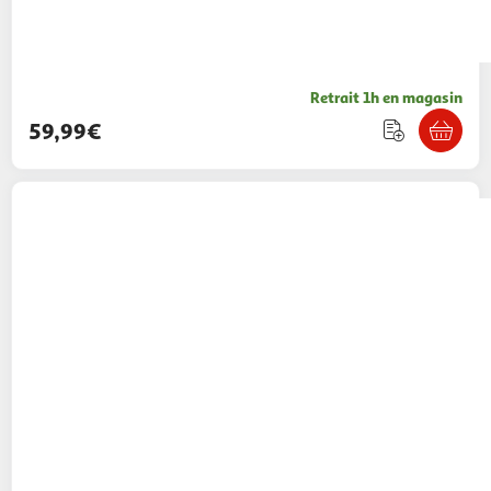
Retrait 1h en magasin
59,99€
KENWOOD
Robot pâtissier khc29a.o0si
prospero+
Multishop
Vendu par