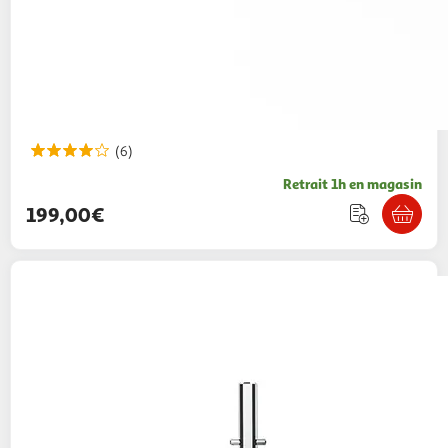
(6)
Retrait 1h en magasin
199,00€
KENWOOD
Robot pâtissier multifonction
KMX750BK - Noir et gris
299,00€ / pce
Auchan
Vendu par