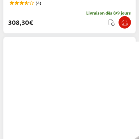
(4)
Livraison dès 8/9 jours
308,30€
QILIVE
Robot pâtissier Q.5623 - Noir
59,99€ / pce
Auchan
Vendu par