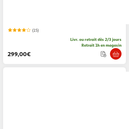
(15)
Livr. ou retrait dès 2/3 jours
Retrait 1h en magasin
299,00€
MOULINEX
Robot pâtissier QA1403F0 - Vert
clair
59,99€ / pce
Auchan
Vendu par