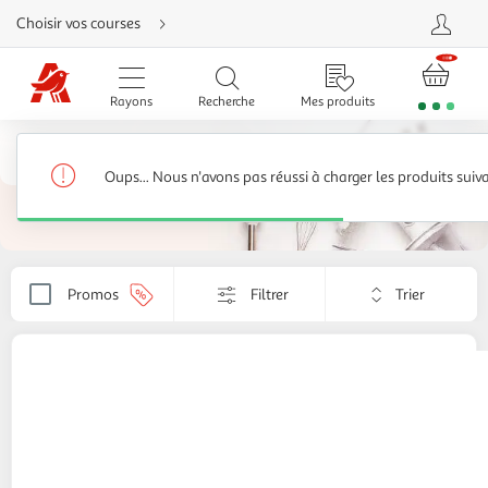
Aller
Choisir vos courses
directement
au
contenu
Aller
directement
Rayons
Recherche
Mes produits
à
la
recherche
Robot de cuisine
Aller
directement
Robots pâtissier et pétrins
192 produits
à
Oups... Nous n'avons pas réussi à charger les produits suiv
la
navigation
Aller
directement
à
la
rubrique
Trier
besoin
Promos
Filtrer
Appliquer
d'aide
par
le
critère
de
KITCHENCOOK
Robot pâtissier multifonction
tri.
3 en 1 avec hachoir ANTARA - Inox
Votre
199,00€ / pce
page
sera
Auchan
Vendu par
rechargée.