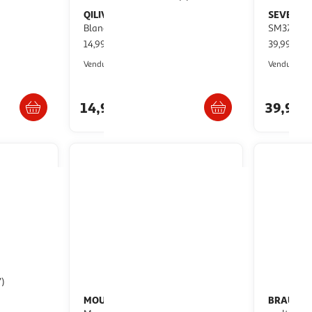
QILIVE
SEVERIN
Mixeur plongeant Q5668 -
Mixeur plongeant
Blanc
SM3771 - 
14,99€ / pce
39,99€ / 
Auchan
Vendu par
Vendu par
 en magasin
Retrait 1h en magasin
14,99€
39,99€
7)
MOULINEX
BRAUN
Mixeur plongeant
Mixeur mq9187xli