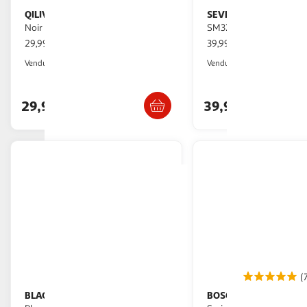
QILIVE
SEVERIN
Mixeur plongeant Q.5011 -
Mixeur plongeant
Noir
SM3772 - Noir
29,99€ / pce
39,99€ / pce
Auchan
Auchan
Vendu par
Vendu par
Retrait 1h en magasin
Retrait 1h
29,99€
39,99€
(
BLACK ET DECKER
BOSCH
Mixeur
Mixeur plongeant Bosch