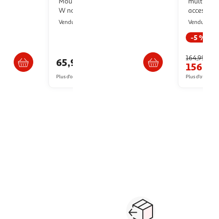
Moulinex DD6578 puissance 1000
multiquick 
W noir
accessoire
2KINGS
M
Vendu par
Vendu par
-5 %
/2 semaines
Livraison dès 6/7 jours
164,99€
65,96€
156,22
Plus d'offres à partir de
84.11€
Plus d'offres à p
...
1
2
3
4
5
6
10
Suivante
Paiement sécurisé en ligne
Retour produits : 3
ou au retrait
pour changer d’avi