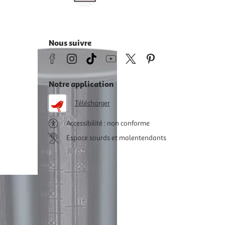
8h>21h, dimanche 8h30>13h
Nous suivre
Notre application
Télécharger
Accessibilité : non conforme
Espace sourds et malentendants