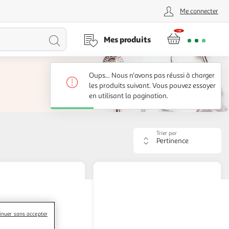
Me connecter
Lancer
Mes produits
la
Oups... Nous n'avons pas réussi à charger
recherche
les produits suivant. Vous pouvez essayer
en utilisant la pagination.
Trier par
Appliquer
le
critère
de
tri.
Votre
page
sera
rechargée.
inuer sans accepter