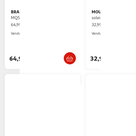
BRAUN
MOULINEX
Mixeur plongeant
Mixeur plongeant
MQ50236M - Blanc
soleil DD471E10
64,99€ / pce
32,99€ / pce
Auchan
Auchan
Vendu par
Vendu par
Livr. ou retrait d
Livr. ou retrait dès 4/5 jours
Retrait 1h
64,99€
32,99€