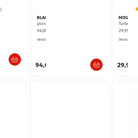
1)
BLACK ET DECKER
MOULINE
Mixeur
plongeant BCKM1012KG-QW - Gris
Turbomix
94,00€ / pce
29,99€ / 
Auchan
Vendu par
Vendu par
s 4/5 jours
Livr. ou retrait dès 4/5 jours
94,00€
29,99€