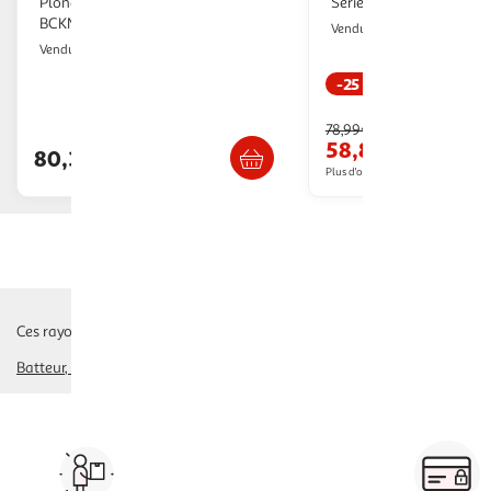
Plongeant Black+Decker
Serie 4 MSM4B610
BCKM1012KR Sans Fil Rouge
Multishop
Vendu par
Multishop
Vendu par
-25 %
Livraison dès 1
Livraison dès 1/2 semaines
78,99€
58,89€
80,37€
Plus d'offres à partir de
84.04€
Ces rayons pourraient également vous intéresser :
Batteur
hachoir
couteau electrique, trancheuse
blender
Vos courses à domicile, en
drive ou click & collect