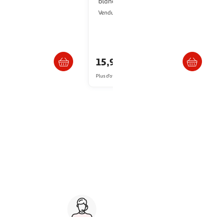
9 noir et gris 8
blanc/rouge - msm14100
s
Boulanger
Vendu par
ultishop
Livraison dès 5/6 jours
Livr. ou retrait dès 3/4 jours
15,99€
€
artir de
161.31€
Plus d'offres à partir de
18.88€
Service client 7j/7
0 jours
03 59 30 59 30
s