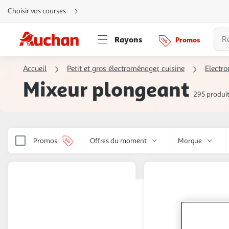
Aller
Choisir vos courses
directement
au
contenu
Aller
Rayons
Promos
directement
à
la
recherche
Accueil
Petit et gros électroménager, cuisine
Electr
Aller
directement
Mixeur plongeant
à
la
295 produi
navigation
Aller
directement
à
la
rubrique
besoin
Promos
Offres du moment
Marque
d'aide