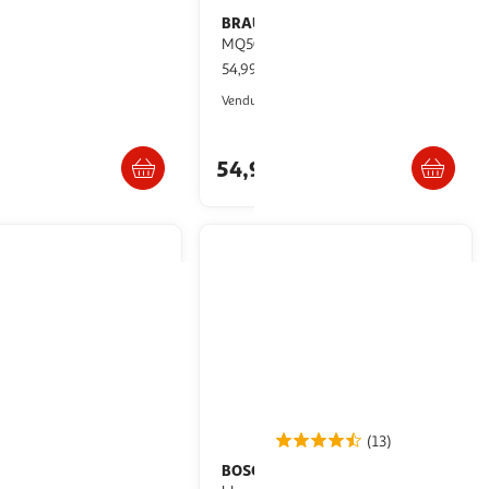
BRAUN
Mixeur plongeant
Noir
MQ50201M - Blanc
pce
54,99€ / pce
Auchan
Auchan
Vendu par
Retrait 1h en magasin
Livr. ou retrait dès 4/5 jours
54,99€
(13)
BOSCH
Mixeur plongeant 400w