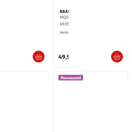
X
BRAUN
Mixeur plongeant
Mixeur plongeant
 DD552110 - Blanc
MQ50501M - Blanc
pce
49,99€ / pce
Auchan
Auchan
Vendu par
gnottés
Retrait 1h en magasin
Retrait 1h en magasin
49,99€
Nouveauté