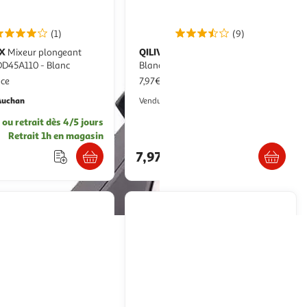
(1)
(9)
X
QILIVE
Mixeur plongeant
Mixeur plongeant Q.5506 -
DD45A110 - Blanc
Blanc
pce
7,97€ / pce
Auchan
Auchan
Vendu par
. ou retrait dès 4/5 jours
Retrait 1h en magasin
Retrait 1h en magasin
€
7,97€