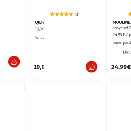
(3)
QILIVE
MOULINE
 creme
Batteur Q.5673 - Inox
easychef 
19,99€ / pce
24,99€ / 
Auchan
Vendu par
Vendu par
Livr
/2 semaines
Retrait 1h en magasin
19,99€
24,99