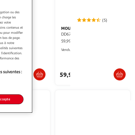
igation ou des
n charge les
(5)
ez votre
tains contenus et
MOULINEX
Mixeur plongeant
nu pour modifier
k 9 MQ 9195XLI 1200 W
DD673B10 - Gris
en bas de page.
59,99€ / pce
ous à notre
ultishop
nalités suivantes
Auchan
Vendu par
l’identification.
erformance des
Livr. ou retrait dès 4/5 jours
Livraison dès 5/6 jours
Retrait 1h en magasin
s suivantes :
59,99€
0€
accepte