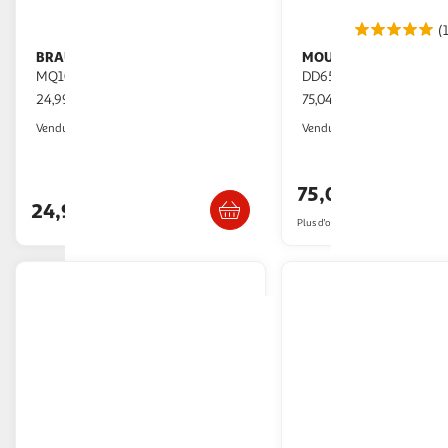
(
BRAUN
MOULINEX
Mixeur plongeant
Mixeur plongeant
MQ10.001MWH - Blanc
DD655D10 - Gris
24,99€ / pce
75,04€ / pce
Auchan
2KINGS
Vendu par
Vendu par
Livr. ou retrait dès 4/5 jours
Livraison dè
Retrait 1h en magasin
75,04€
24,99€
Plus d'offres à partir de
80.06€