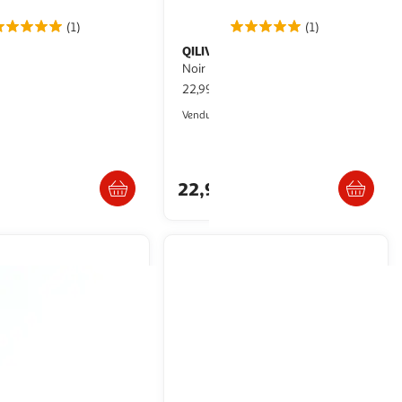
(1)
(1)
X
QILIVE
Mixeur plongeant -
Mixeur plongeant Q5339 -
 DD12A110
Noir
pce
22,99€ / pce
Auchan
Auchan
Vendu par
Retrait 1h en magasin
Retrait 1h en magasin
22,99€