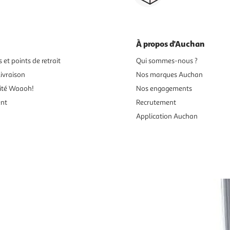
À propos d'Auchan
 et points de retrait
Qui sommes-nous ?
ivraison
Nos marques Auchan
ité Waaoh!
Nos engagements
ent
Recrutement
Application Auchan
es aux mineurs de moins de 18 ans
vente en ligne.