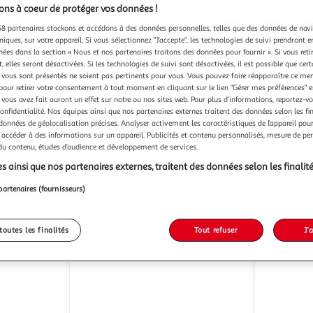
ns à coeur de protéger vos données !
8 partenaires stockons et accédons à des données personnelles, telles que des données de nav
niques, sur votre appareil. Si vous sélectionnez "J'accepte", les technologies de suivi prendront e
(30)
chées dans la section « Nous et nos partenaires traitons des données pour fournir ». Si vous retir
 elles seront désactivées. Si les technologies de suivi sont désactivées, il est possible que cer
QILIVE
BRAUN
Mixeur plongeant Q.5601 -
Mixeur plongeant Braun
vous sont présentés ne soient pas pertinents pour vous. Vous pouvez faire réapparaître ce me
Noir
MultiQuic
pour retirer votre consentement à tout moment en cliquant sur le lien "Gérer mes préférences" 
2 L
15,99€ / pce
 vous avez fait auront un effet sur notre ou nos sites web. Pour plus d’informations, reportez-v
M
Vendu par
confidentialité. Nos équipes ainsi que nos partenaires externes traitent des données selon les fi
Auchan
Vendu par
 données de géolocalisation précises. Analyser activement les caractéristiques de l’appareil pour 
 accéder à des informations sur un appareil. Publicités et contenu personnalisés, mesure de p
ès 4/5 jours
Livr. ou retrait dès 4/5 jours
-35 %
 du contenu, études d’audience et développement de services.
 en magasin
Retrait 1h en magasin
238,99€
s ainsi que nos partenaires externes, traitent des données selon les finalité
15,99€
154,8
partenaires (fournisseurs)
toutes les finalités
Tout refuser
J'