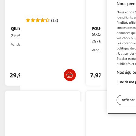
Nous preno
Nous et nos 6
identifiants u
(18)
finalités affi
consentement,
QILIVE
POUCE
Mixeur Q.5605 - Noir
Mixeur plongeant
annonces qui 
600209372 - Blanc
29,99€ / pce
vos choix ou 
7,97€ / pce
Les choix que
Auchan
Vendu par
politique de 
Auchan
Vendu par
: Utiliser des
Stocker et/ou
Livr. ou retrait d
publicités et
Retrait 1h en magasin
Retrait 1h
Nos équipe
29,99€
7,97€
Liste de nos 
Afficher 