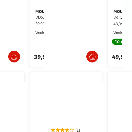
MOULINEX
MOULINE
Mixeur plongeant
DD671810 - Noir
Daily chef
39,99€ / pce
49,99€ / 
Auchan
Vendu par
Vendu par
ès 4/5 jours
10 €
ca
 en magasin
Retrait 1h en magasin
39,99€
49,99€
(1)