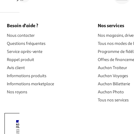
Besoin d'aide ?
Nos services
Nous contacter
Nos magasins, drives
Questions fréquentes
Tous nos modes de l
Service après-vente
Programme de fidél
Rappel produit
Offres de financem
Avis client
Auchan Traiteur
Informations produits
Auchan Voyages
Informations marketplace
Auchan Billetterie
Nos rayons
Auchan Photo
Tous nos services
Interdiction de vente de boissons alcooliqu
La preuve de majorité de l'acheteur est exigée au moment de la 