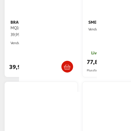
BRAUN
SMEG
Mixeur plongeant
Mixeur hbf11creu
MQ10.201MWH - Blanc
Multishop
Vendu par
39,99€ / pce
Auchan
Vendu par
Livr. ou retrait dès 1
Retrait 1h en magasin
77,89€
39,99€
Plus d'offres à partir de
79.99€