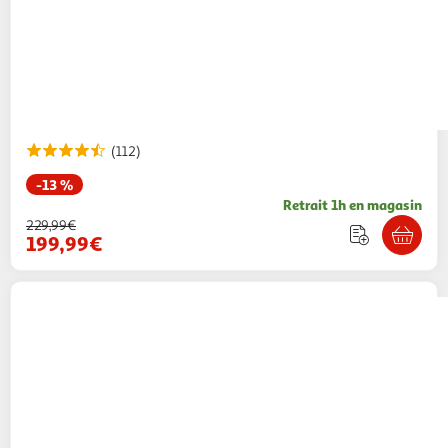
(112)
-13 %
Retrait 1h en magasin
229,99€
199,99€
NINJA
Friteuse sans huile à air chaud
DZ300EU - Noir
189,00€ / pce
Auchan
Vendu par