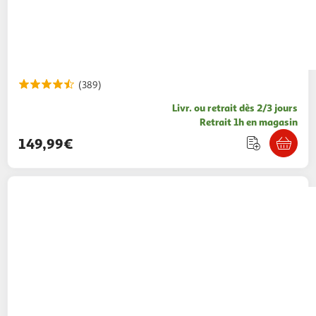
(389)
Livr. ou retrait dès 2/3 jours
Retrait 1h en magasin
149,99€
NINJA
Crispi PRO Airfryer en verre
AS090EUWH - Blanc
249,99€ / pce
Auchan
Vendu par