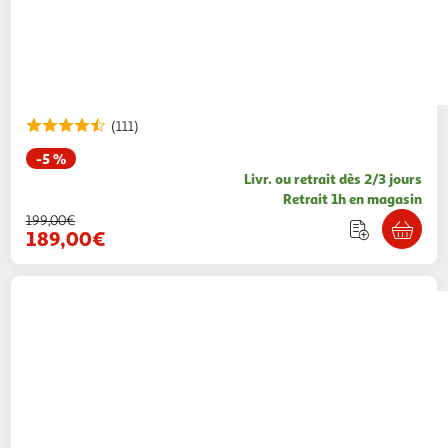
(111)
-5 %
Livr. ou retrait dès 2/3 jours
Retrait 1h en magasin
199,00€
189,00€
NINJA
Friteuse sans huile à air chaud
AF180EU - Noir
149,99€ / pce
Auchan
Vendu par