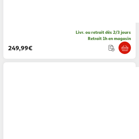
Livr. ou retrait dès 2/3 jours
Retrait 1h en magasin
249,99€
NINJA
Friteuse sans huile à air chaud FOODI
AF500EU - Noir
229,99€ / pce
Auchan
Vendu par