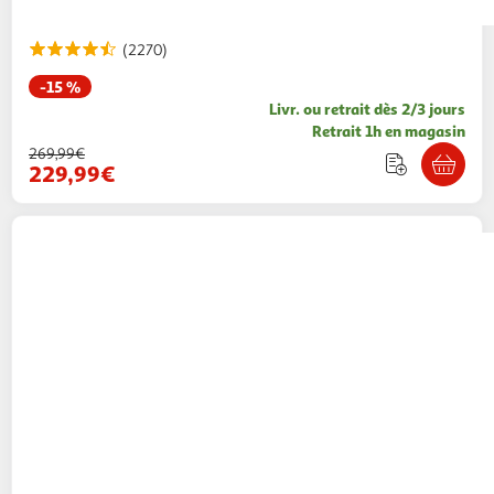
(2270)
-15 %
Livr. ou retrait dès 2/3 jours
Retrait 1h en magasin
269,99€
229,99€
NINJA
Friteuse électrique sans huile à air
chaud AF300EU - Noir
139,00€ / pce
Auchan
Vendu par