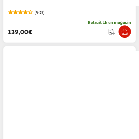
(903)
Retrait 1h en magasin
139,00€
NINJA
Crispi Airfryer FN101EUST en verre -
Beige
149,99€ / pce
Auchan
Vendu par