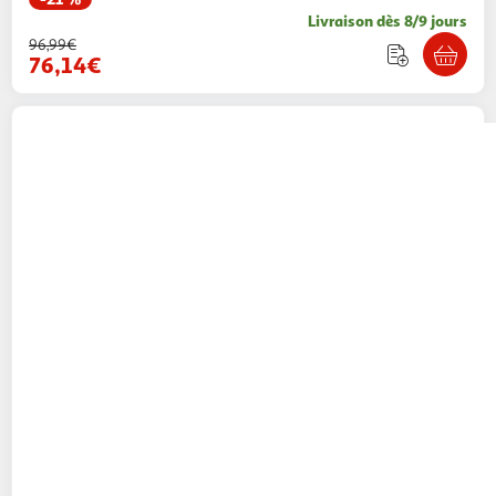
Livraison dès 8/9 jours
96,99€
76,14€
QILIVE
Appareil à raclette gril duo Q.5987 -
Noir
9,97€ / pce
Auchan
Vendu par