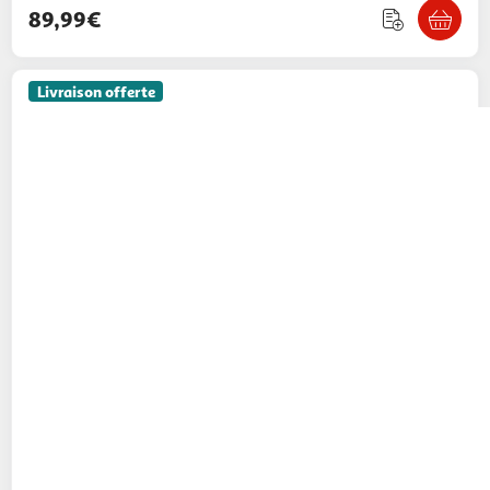
89,99€
Livraison offerte
SEVERIN
Appareil à raclette 8 personnes
1300w - rg2365
GpasPlus
Vendu par