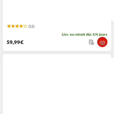
(12)
Livr. ou retrait dès 3/4 jours
59,99€
QILIVE
Appareil à raclette 2 en 1 Q.5531 - Gris
39,99€ / pce
Auchan
Vendu par