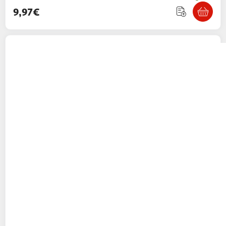
9,97€
TEFAL
Appareil à raclette 10 personnes
PR457B12 - Gris
89,99€ / pce
Auchan
Vendu par