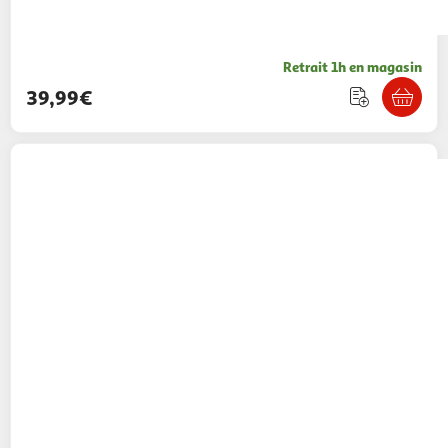
Retrait 1h en magasin
39,99€
STEBA
Appareil à raclette Steba RC 104 noir
et acier inoxydable
Multishop
Vendu par