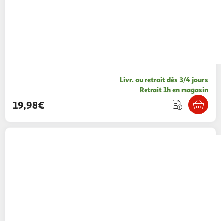
Livr. ou retrait dès 3/4 jours
Retrait 1h en magasin
19,98€
QILIVE
3 en 1 - Appareil à raclette
multifonctions 8 personnes 600043418
59,99€ / pce
Auchan
Vendu par