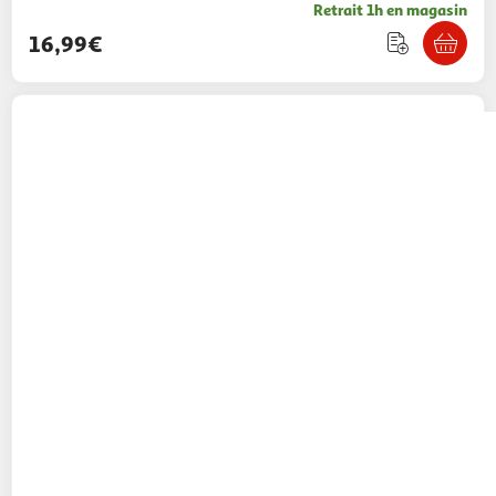
Retrait 1h en magasin
16,99€
FIVE
Lot de 3 boîtes de conservation carrées
clipeat 18cm bleu
Paris Prix
Vendu par