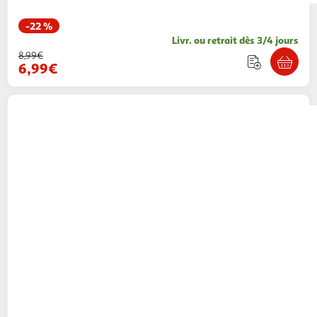
-22 %
Livr. ou retrait dès 3/4 jours
8,99€
6,99€
SEB
Lot de 6 pots de yaourt XF1001E1 - Blanc
16,99€ / pce
Auchan
Vendu par