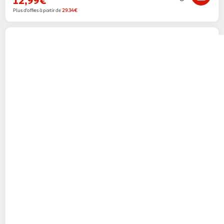
Plus d'offres à partir de
29.34€
TEFAL
Cave à fromage anti-odeur
16,64€ / pce
Boulanger
Vendu par