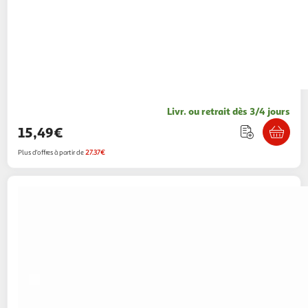
Livr. ou retrait dès 3/4 jours
15,49€
Plus d'offres à partir de
27.37€
FAGOR
Lunch box chauffante FG0398 - Noir
17,99€ / pce
Auchan
Vendu par