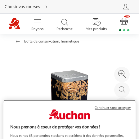
Aller
Choisir vos courses
directement
au
contenu
Aller
directement
Rayons
Recherche
Mes produits
à
la
recherche
Boîte de conservation, hermétique
Aller
directement
à
la
navigation
Aller
directement
à
Agr
la
rubrique
l'il
besoin
d'aide
à
Réd
20
l'il
à
Par
Continuer sans accepter
100
le
%
pro
Nous prenons à coeur de protéger vos données !
Nous et nos 68 partenaires stockons et accédons à des données personnelles,