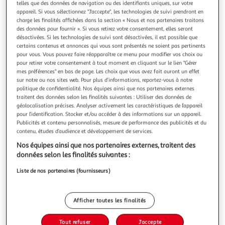
Illustration
Illustration
telles que des données de navigation ou des identifiants uniques, sur votre
appareil. Si vous sélectionnez "J'accepte", les technologies de suivi prendront en
précédente
suivante
charge les finalités affichées dans la section « Nous et nos partenaires traitons
des données pour fournir ». Si vous retirez votre consentement, elles seront
désactivées. Si les technologies de suivi sont désactivées, il est possible que
certains contenus et annonces qui vous sont présentés ne soient pas pertinents
FIVE
pour vous. Vous pouvez faire réapparaître ce menu pour modifier vos choix ou
Boîte à pâtes relief ii 18cm noir
pour retirer votre consentement à tout moment en cliquant sur le lien "Gérer
Informations Techniques : Dimensions : L. 10,8 x l. 10,8 x H.
mes préférences" en bas de page. Les choix que vous avez fait auront un effet
18,4 cm Matière : Métal Spécificités : Pratique & Utile Boîte
sur notre ou nos sites web. Pour plus d’informations, reportez-vous à notre
politique de confidentialité. Nos équipes ainsi que nos partenaires externes
Pâtes Design Relief Capacité : 0,5 kg Couleur : Noir
En savoir +
traitent des données selon les finalités suivantes : Utiliser des données de
Vendu par
Paris Prix
géolocalisation précises. Analyser activement les caractéristiques de l’appareil
pour l’identification. Stocker et/ou accéder à des informations sur un appareil.
Livr. ou retrait dès 3/4 jours
Publicités et contenu personnalisés, mesure de performance des publicités et du
A partir de 7,99€
contenu, études d’audience et développement de services.
Plus d'options
Nos équipes ainsi que nos partenaires externes, traitent des
données selon les finalités suivantes :
6,99€
8,99€
Vendu par
Paris Prix
Liste de nos partenaires (fournisseurs)
-22 %
Ajouter au panier
8,99€
Afficher toutes les finalités
6,99€
Ajouter à une liste
Tout refuser
J'accepte