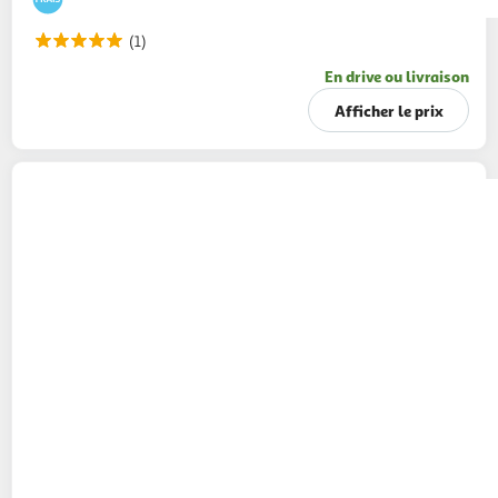
(1)
En drive ou livraison
Afficher le prix
AUCHAN
Saucisses de Strasbourg sans nitrite
350g
10 pièces