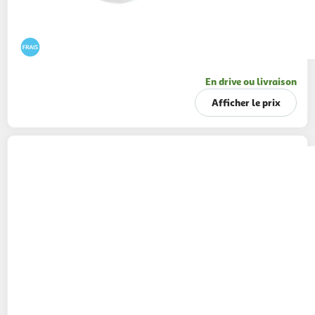
En drive ou livraison
Afficher le prix
HERTA
Knacki saucisse sans nitrite pur porc
140g
4 pièces