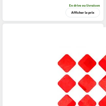
En drive ou livraison
Afficher le prix
MADRANGE
Saucisses cocktail classique
250g
30 pièces