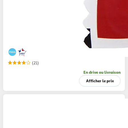
(21)
En drive ou livraison
Afficher le prix
HERTA
Knacki saucisses de Strasbourg sel
réduit
140g
4 pièces