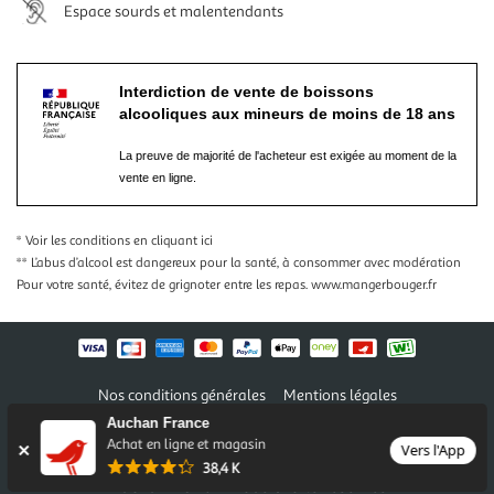
Espace sourds et malentendants
Interdiction de vente de boissons
alcooliques aux mineurs de moins de 18 ans
La preuve de majorité de l'acheteur est exigée au moment de la
vente en ligne.
* Voir les conditions
en cliquant ici
** L’abus d’alcool est dangereux pour la santé, à consommer avec modération
Pour votre santé, évitez de grignoter entre les repas.
www.mangerbouger.fr
Nos conditions générales
Mentions légales
Conditions des offres et promotions
Gérer mes préférences
Auchan France
Politique de confidentialité
Informations légales marketplace
Achat en ligne et magasin
Vers l'App
38,4 K
Auchan 2026 © Tous droits réservés