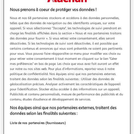
Illustration
Illustration
précédente
suivante
Nous prenons à coeur de protéger vos données !
Nous et nos 68 partenaires stockons et accédons à des données personnelles,
telles que des données de navigation ou des identifiants uniques, sur votre
APPLE
appareil. Si vous sélectionnez "J'accepte", les technologies de suivi prendront en
charge les finalités affichées dans la section « Nous et nos partenaires traitons
Etui Smart Folio iPad Pro 11' (M4) - Noir
des données pour fournir ». Si vous retirez votre consentement, elles seront
La durée de garantie est de 2 ans. Modèle(s) tablette(s)
désactivées. Si les technologies de suivi sont désactivées, il est possible que
compatible(s) Modèle(s) compatible(s) iPad Pro 11 (2024)
certains contenus et annonces qui vous sont présentés ne soient pas pertinents
Esthétique Type Etui Appareil compatible Tablette tactile
En savoir +
pour vous. Vous pouvez faire réapparaître ce menu pour modifier vos choix ou
pour retirer votre consentement à tout moment en cliquant sur le lien "Gérer
Marque compatible Apple Coloris intérieur Noir Coloris
Vendu par
2KINGS
mes préférences" en bas de page. Les choix que vous avez fait auront un effet
extérieur Noir Informations complémentai
sur notre ou nos sites web. Pour plus d’informations, reportez-vous à notre
Livraison dès 4/5 jours
politique de confidentialité. Nos équipes ainsi que nos partenaires externes
4,99€
traitent des données selon les finalités suivantes : Utiliser des données de
Plus d'options
géolocalisation précises. Analyser activement les caractéristiques de l’appareil
pour l’identification. Stocker et/ou accéder à des informations sur un appareil.
84,80€
Publicités et contenu personnalisés, mesure de performance des publicités et du
Vendu par
2KINGS
contenu, études d’audience et développement de services.
Nos équipes ainsi que nos partenaires externes, traitent des
Livraison dès 7/8 jours
données selon les finalités suivantes :
4,99€
Plus d'options
Liste de nos partenaires (fournisseurs)
90,18€
Vendu par
Multishop