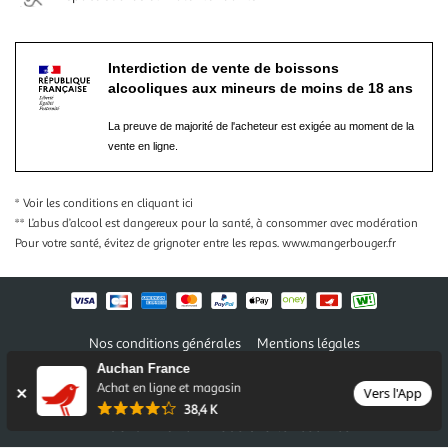
Interdiction de vente de boissons
alcooliques aux mineurs de moins de 18 ans
La preuve de majorité de l'acheteur est exigée au moment de la
vente en ligne.
* Voir les conditions
en cliquant ici
** L’abus d’alcool est dangereux pour la santé, à consommer avec modération
Pour votre santé, évitez de grignoter entre les repas.
www.mangerbouger.fr
Nos conditions générales
Mentions légales
Conditions des offres et promotions
Gérer mes préférences
Auchan France
Politique de confidentialité
Informations légales marketplace
Achat en ligne et magasin
Vers l'App
38,4 K
Auchan 2026 © Tous droits réservés