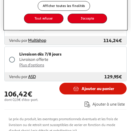
108,84€
Vendu par
GpasPlus
Afficher toutes les finalités
Livraison dès 5/6 jours
Tout refuser
J'accepte
4,99€
Plus d'options
114,24€
Vendu par
Multishop
Livraison dès 7/8 jours
Livraison offerte
Plus d'options
129,95€
Vendu par
ASD
Ajouter au panier
106,42€
dont 0,15€ d'éco-part.
Ajouter à une liste
Le prix du produit, les avantages promotionnels éventuels et les frais de
livraison ou de retrait sont susceptibles de varier en fonction du mode
d'achat choisi (
voir détails et présélection ici
)