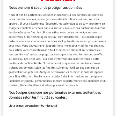
Illustration
Illustration
précédente
suivante
Nous prenons à coeur de protéger vos données !
Nous et nos 68 partenaires stockons et accédons à des données personnelles,
telles que des données de navigation ou des identifiants uniques, sur votre
appareil. Si vous sélectionnez "J'accepte", les technologies de suivi prendront en
ZOLUX
charge les finalités affichées dans la section « Nous et nos partenaires traitons
Cage rongeur surélevée - Zolux - Néolife - 2 étages
des données pour fournir ». Si vous retirez votre consentement, elles seront
pour lapin - 99 x 54 x 92 cm - Bleu
désactivées. Si les technologies de suivi sont désactivées, il est possible que
certains contenus et annonces qui vous sont présentés ne soient pas pertinents
Cage rongeur surélevée - Zolux - Néolife - 2 étages pour
pour vous. Vous pouvez faire réapparaître ce menu pour modifier vos choix ou
lapin - 99 x 54 x 92 cm - Bleu
pour retirer votre consentement à tout moment en cliquant sur le lien "Gérer
En savoir +
mes préférences" en bas de page. Les choix que vous avez fait auront un effet
Vendu par
2KINGS
sur notre ou nos sites web. Pour plus d’informations, reportez-vous à notre
politique de confidentialité. Nos équipes ainsi que nos partenaires externes
Livraison dès 4/5 jours
traitent des données selon les finalités suivantes : Utiliser des données de
4,99€
géolocalisation précises. Analyser activement les caractéristiques de l’appareil
pour l’identification. Stocker et/ou accéder à des informations sur un appareil.
Plus d'options
Publicités et contenu personnalisés, mesure de performance des publicités et du
contenu, études d’audience et développement de services.
106,42€
Vendu par
2KINGS
Nos équipes ainsi que nos partenaires externes, traitent des
données selon les finalités suivantes :
Livraison dès 6/7 jours
Livraison offerte
Liste de nos partenaires (fournisseurs)
Plus d'options