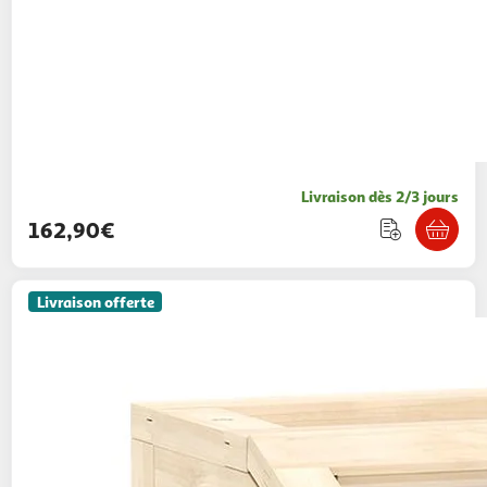
Livraison dès 2/3 jours
162,90€
Livraison offerte
PAWHUT
Cage hamster rongeur en bois
plexiglas - 7 plateformes - multi-accessoires -
110 x 52 x 101 cm
Aosom
Vendu par