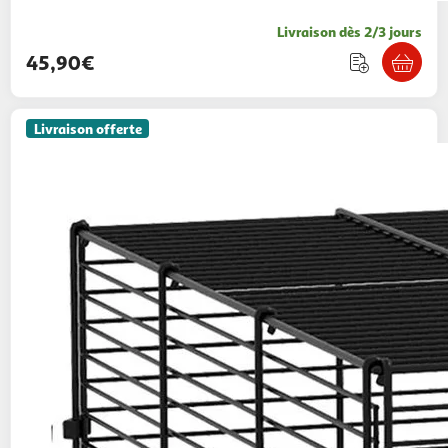
Livraison dès 2/3 jours
45,90€
Livraison offerte
PAWHUT
Cage rongeur hamster, 3 niveaux
avec roue, rampes, maisonnette, abreuvoir,
mangeoire, 60L x 40l x 57H cm, noir
Aosom
Vendu par