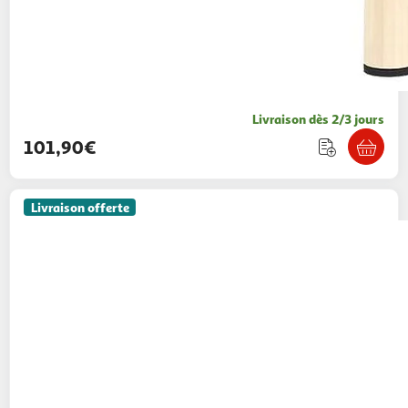
Livraison dès 2/3 jours
101,90€
Livraison offerte
PAWHUT
Cage hamster rongeur 3 niveaux 76
x 48 x 54 cm - roue, rampes, maisonnette,
abreuvoir, mangeoire - noir
Aosom
Vendu par