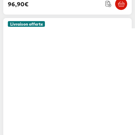
96,90€
Livraison offerte
PAWHUT
Cage à hamsters 3 niveaux - tunnel,
abreuvoir, roue, maisonnette, échelles - dim.
59L x 36l x 47H cm - métal PP bleu blanc
Aosom
Vendu par