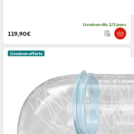
Livraison dès 2/3 jours
119,90€
Livraison offerte
PAWHUT
Cage rongeur hamster 3 niveaux
cabane roue tunnel toboggan biberon
mangeoire 45 x 30 x 45 cm blanc gris
Aosom
Vendu par