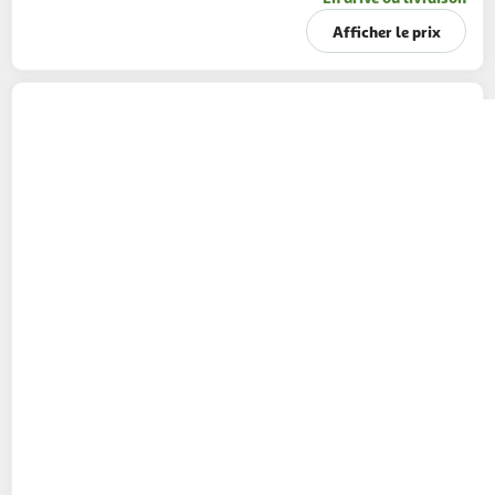
Afficher le prix
KERISAC
Cidre bio brut traditionnel 6%
75cl