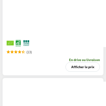
(13)
En drive ou livraison
Afficher le prix
AUCHAN TERROIR
Cidre brut Terroir IGP
Normandie 4.5%
75cl