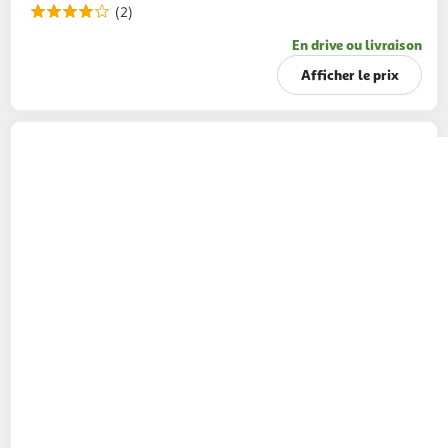
(2)
En drive ou livraison
Afficher le prix
FOURNIER
Cidre brut bio IGP 4.5%
75cl