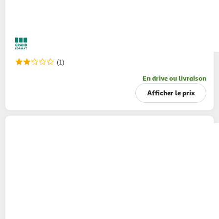
(1)
En drive ou livraison
Afficher le prix
VAL DE RANCE
Cidre de Bretagne brut IGP 5%
75cl