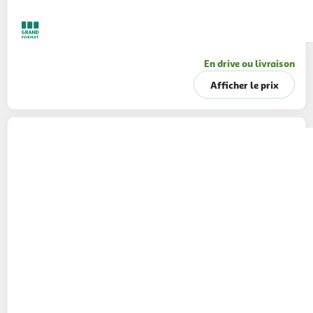
En drive ou livraison
Afficher le prix
FOURNIER
Cidre brut artisanal de Normandie
4,5%
75cl