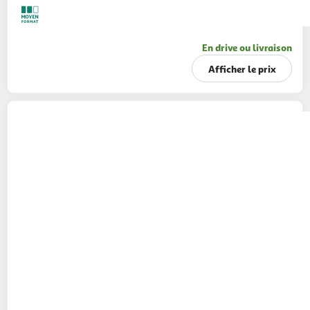
En drive ou livraison
Afficher le prix
RINCE COCHON
Coffret hiver bière blonde et
fruits rouges 8,5% bouteilles
3x33cl
+ 1 verre