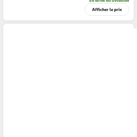
En drive ou livraison
Afficher le prix
Bière blonde aromatisée au genièvre 7,5%
bouteille
75cl