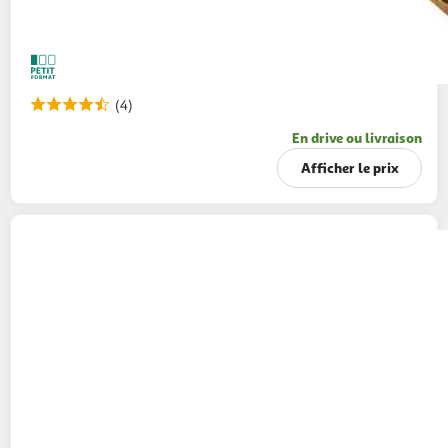
(4)
En drive ou livraison
Afficher le prix
SLASH
Bière blonde aromatisée au citron
4.5% boîte
50cl