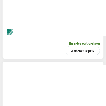
En drive ou livraison
Afficher le prix
DESPERADOS
Bière blonde arome Virgin
punch 0%
3x33cl