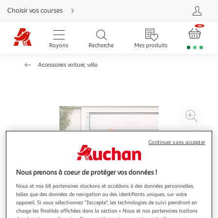
Aller
Choisir vos courses
directement
au
contenu
Aller
directement
Rayons
Recherche
Mes produits
à
la
recherche
Accessoires voiture, vélo
Aller
directement
à
la
navigation
Aller
directement
à
Agr
la
rubrique
l'il
besoin
d'aide
à
Réd
Continuer sans accepter
20
l'il
à
Par
Nous prenons à coeur de protéger vos données !
100
le
%
pro
Nous et nos 68 partenaires stockons et accédons à des données personnelles,
telles que des données de navigation ou des identifiants uniques, sur votre
appareil. Si vous sélectionnez "J'accepte", les technologies de suivi prendront en
charge les finalités affichées dans la section « Nous et nos partenaires traitons