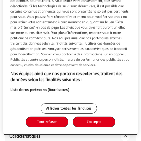
Illustration
Illustration
des données pour fournir ». Si vous retirez votre consentement, elles seront
désactivées. Si les technologies de suivi sont désactivées, il est possible que
précédente
suivante
certains contenus et annonces qui vous sont présentés ne soient pas pertinents
pour vous. Vous pouvez faire réapparaître ce menu pour modifier vos choix ou
pour retirer votre consentement à tout moment en cliquant sur le lien "Gérer
mes préférences" en bas de page. Les choix que vous avez fait auront un effet
VIDAXL
sur notre ou nos sites web. Pour plus d’informations, reportez-vous à notre
Remorque de velo pour animaux de compagnie gris et
politique de confidentialité. Nos équipes ainsi que nos partenaires externes
traitent des données selon les finalités suivantes : Utiliser des données de
noir
géolocalisation précises. Analyser activement les caractéristiques de l’appareil
Cette remorque de velo pour animaux de compagnie
pour l’identification. Stocker et/ou accéder à des informations sur un appareil.
pratique est un excellent complement a la journee de votre
Publicités et contenu personnalisés, mesure de performance des publicités et du
animal de compagnie, lui permettant de profiter d'un
En savoir +
contenu, études d’audience et développement de services.
voyage plus confortable. Cadre durable : le fer est un
Nos équipes ainsi que nos partenaires externes, traitent des
Vous voulez connaître le prix de ce produit ?
materiau solide et dur. Il est tres apprecie dans la
données selon les finalités suivantes :
construction industrielle et la
Afficher le prix
Liste de nos partenaires (fournisseurs)
Afficher toutes les finalités
Description
Tout refuser
J'accepte
Caractéristiques