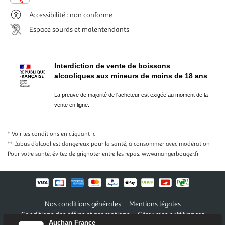
Accessibilité : non conforme
Espace sourds et malentendants
Interdiction de vente de boissons
alcooliques aux mineurs de moins de 18 ans
La preuve de majorité de l'acheteur est exigée au moment de la
vente en ligne.
* Voir les conditions
en cliquant ici
** L’abus d’alcool est dangereux pour la santé, à consommer avec modération
Pour votre santé, évitez de grignoter entre les repas.
www.mangerbouger.fr
Nos conditions générales
Mentions légales
Conditions des offres et promotions
Gérer mes préférences
Auchan France