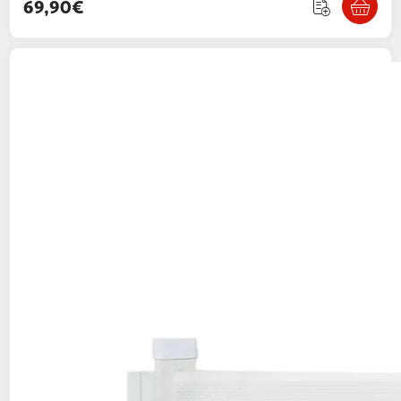
69,90€
PAWHUT
PawHut Barrière de sécurité barrière
animaux rétractable automatique 1,15L x
0,83H m teslin métal blanc
Multishop
Vendu par