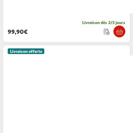
Livraison dès 2/3 jours
99,90€
Livraison offerte
HOMCOM
Remorque vélo remorque de
transport pour vélo 144l x 59l x 80h cm barre
d'attelage universelle acier noir
Aosom
Vendu par