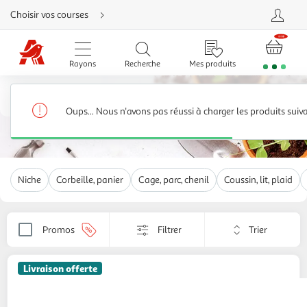
Aller
Choisir vos courses
directement
au
contenu
Aller
directement
Rayons
Recherche
Mes produits
à
la
recherche
Accessoires pour chien
Aller
directement
Habitat, transport, couchage chien
1,565 produits
à
Oups... Nous n'avons pas réussi à charger les produits suiv
la
navigation
Aller
directement
à
la
rubrique
Niche
Corbeille, panier
Cage, parc, chenil
Coussin, lit, plaid
besoin
d'aide
Trier
Promos
Filtrer
Appliquer
par
le
critère
Livraison offerte
de
tri.
PAWHUT
Cage caisse de transport pliante
Votre
pour chien en métal noir 106 x 71 x 76 cm
page