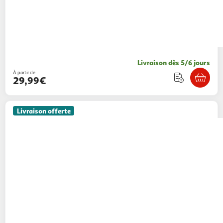
Livraison dès 5/6 jours
À partir de
29,99€
Livraison offerte
PAWHUT
Canapé chien lit pour chien design
scandinave coussin moelleux piètement bois
dim. 100l x 62l x 32h cm polyester gris
Aosom
Vendu par