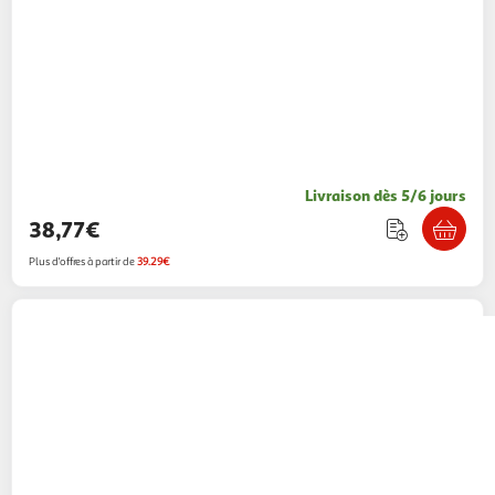
Livraison dès 5/6 jours
38,77€
Plus d'offres à partir de
39.29€
MON AMI LUKI
Matelas antidérapant
déhoussable pour chien
1 coloris
Mon Ami Luki
Vendu par