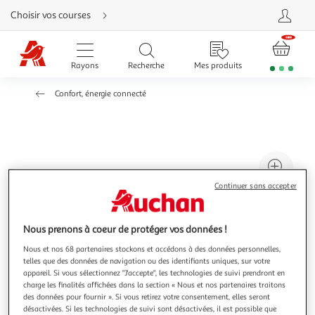
Aller
Choisir vos courses
directement
au
contenu
Aller
directement
Rayons
Recherche
Mes produits
à
la
recherche
Confort, énergie connecté
Aller
directement
à
la
navigation
Aller
directement
à
Agr
la
rubrique
l'il
besoin
Continuer sans accepter
d'aide
à
Réd
20
l'il
Nous prenons à coeur de protéger vos données !
à
Par
Nous et nos 68 partenaires stockons et accédons à des données personnelles,
100
le
telles que des données de navigation ou des identifiants uniques, sur votre
%
pro
appareil. Si vous sélectionnez "J'accepte", les technologies de suivi prendront en
charge les finalités affichées dans la section « Nous et nos partenaires traitons
des données pour fournir ». Si vous retirez votre consentement, elles seront
désactivées. Si les technologies de suivi sont désactivées, il est possible que