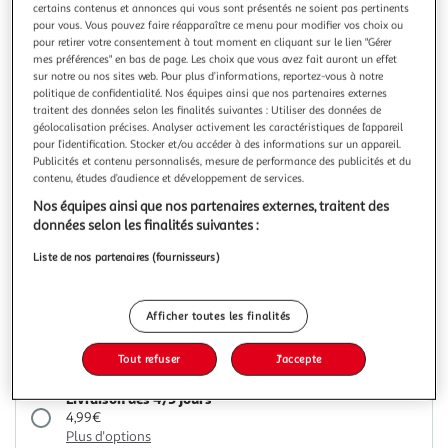
Illustration
Illustration
certains contenus et annonces qui vous sont présentés ne soient pas pertinents
précédente
suivante
pour vous. Vous pouvez faire réapparaître ce menu pour modifier vos choix ou
pour retirer votre consentement à tout moment en cliquant sur le lien "Gérer
mes préférences" en bas de page. Les choix que vous avez fait auront un effet
sur notre ou nos sites web. Pour plus d’informations, reportez-vous à notre
politique de confidentialité. Nos équipes ainsi que nos partenaires externes
TP-LINK
traitent des données selon les finalités suivantes : Utiliser des données de
Prise connectée P300 - Blanc
géolocalisation précises. Analyser activement les caractéristiques de l’appareil
3 prises connectées - Port USB à charge rapide 18W -
pour l’identification. Stocker et/ou accéder à des informations sur un appareil.
Commande vocale - Ignifuge - Longueur du câble 1.5m
Publicités et contenu personnalisés, mesure de performance des publicités et du
contenu, études d’audience et développement de services.
En savoir +
Nos équipes ainsi que nos partenaires externes, traitent des
Garantie fabricant: 2 ans *
données selon les finalités suivantes :
Vendu par
Boulanger
Liste de nos partenaires (fournisseurs)
Livr. ou retrait dès 3/4 jours
Livraison et retrait offerts
Plus d'options
Afficher toutes les finalités
44,99€
Vendu par
Boulanger
Tout refuser
J'accepte
Livraison dès 4/5 jours
4,99€
Plus d'options