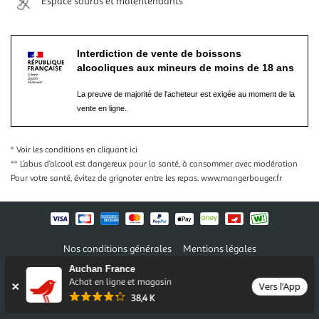
Espace sourds et malentendants
Interdiction de vente de boissons
alcooliques aux mineurs de moins de 18 ans
La preuve de majorité de l'acheteur est exigée au moment de la
vente en ligne.
* Voir les conditions
en cliquant ici
** L’abus d’alcool est dangereux pour la santé, à consommer avec modération
Pour votre santé, évitez de grignoter entre les repas.
www.mangerbouger.fr
Nos conditions générales
Mentions légales
Conditions des offres et promotions
Gérer mes préférences
Auchan France
Politique de confidentialité
Informations légales marketplace
Achat en ligne et magasin
Vers l'App
38,4 K
Auchan 2026 © Tous droits réservés