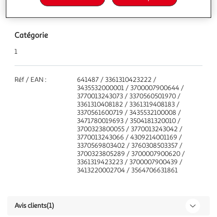
Caractéristiques
Catégorie
1
Réf / EAN :
641487 / 3361310423222 /
3435532000001 / 3700007900644 /
3770013243073 / 3370560501970 /
3361310408182 / 3361319408183 /
3370561600719 / 3435532100008 /
3471780019693 / 3504181320010 /
3700323800055 / 3770013243042 /
3770013243066 / 4309214001169 /
3370569803402 / 3760308503357 /
3700323805289 / 3700007900620 /
3361319423223 / 3700007900439 /
3413220002704 / 3564706631861
Avis clients
(1)