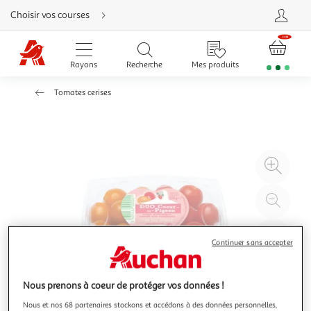
Aller
Choisir vos courses
directement
au
contenu
Aller
directement
Rayons
Recherche
Mes produits
à
la
recherche
Tomates cerises
Aller
directement
à
la
navigation
Aller
directement
à
Agr
la
rubrique
l'il
besoin
d'aide
à
Réd
20
l'il
à
Par
Continuer sans accepter
100
le
%
pro
Nous prenons à coeur de protéger vos données !
Nous et nos 68 partenaires stockons et accédons à des données personnelles,