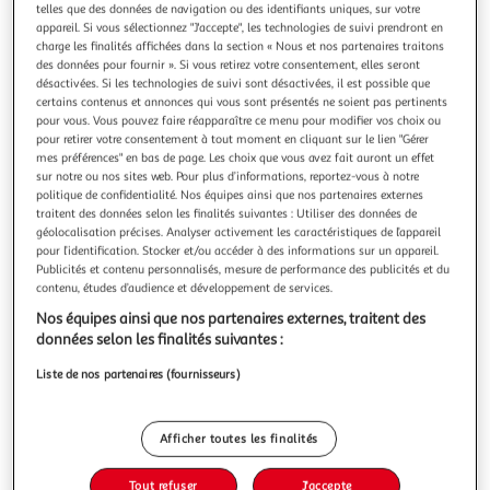
telles que des données de navigation ou des identifiants uniques, sur votre
appareil. Si vous sélectionnez "J'accepte", les technologies de suivi prendront en
charge les finalités affichées dans la section « Nous et nos partenaires traitons
des données pour fournir ». Si vous retirez votre consentement, elles seront
désactivées. Si les technologies de suivi sont désactivées, il est possible que
C'est de saison !
certains contenus et annonces qui vous sont présentés ne soient pas pertinents
pour vous. Vous pouvez faire réapparaître ce menu pour modifier vos choix ou
5.0
(1)
pour retirer votre consentement à tout moment en cliquant sur le lien "Gérer
mes préférences" en bas de page. Les choix que vous avez fait auront un effet
Tomates cerises DUO
sur notre ou nos sites web. Pour plus d’informations, reportez-vous à notre
Ces Tomates cerises DUO sont parfaites pour varier les
politique de confidentialité. Nos équipes ainsi que nos partenaires externes
plaisirs sans effort. Leur mélange de variétés offre une
traitent des données selon les finalités suivantes : Utiliser des données de
palette de couleurs vives et de saveurs complémentaires,
En savoir +
géolocalisation précises. Analyser activement les caractéristiques de l’appareil
allant du doux au légèrement acidulé. Elles sont idéales
pour l’identification. Stocker et/ou accéder à des informations sur un appareil.
250g
pour l'apéritif, apportant immédiatement une touche
Publicités et contenu personnalisés, mesure de performance des publicités et du
gourmande et festive à
contenu, études d’audience et développement de services.
Vous voulez connaître le prix de ce produit ?
Nos équipes ainsi que nos partenaires externes, traitent des
Afficher le prix
données selon les finalités suivantes :
Liste de nos partenaires (fournisseurs)
Afficher toutes les finalités
Description
Tout refuser
J'accepte