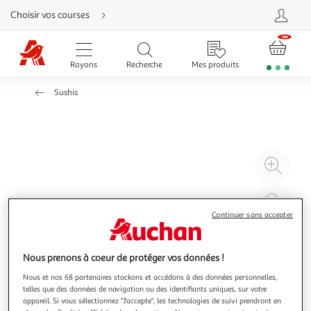
Aller
Choisir vos courses
directement
au
contenu
Aller
directement
Rayons
Recherche
Mes produits
à
la
recherche
Sushis
Aller
directement
à
la
navigation
Aller
directement
à
Agr
la
rubrique
l'il
besoin
d'aide
à
Réd
20
l'il
Continuer sans accepter
à
Par
100
le
Nous prenons à coeur de protéger vos données !
%
pro
Nous et nos 68 partenaires stockons et accédons à des données personnelles,
telles que des données de navigation ou des identifiants uniques, sur votre
appareil. Si vous sélectionnez "J'accepte", les technologies de suivi prendront en