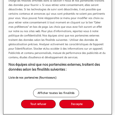
charge les finalités affichées dans la section « Nous et nos partenaires traitons
des données pour fournir ». Si vous retirez votre consentement, elles seront
désactivées. Si les technologies de suivi sont désactivées, il est possible que
certains contenus et annonces qui vous sont présentés ne soient pas pertinents
pour vous. Vous pouvez faire réapparaître ce menu pour modifier vos choix ou
pour retirer votre consentement à tout moment en cliquant sur le lien "Gérer
4.4
(10)
mes préférences" en bas de page. Les choix que vous avez fait auront un effet
SUSHI GOURMET
sur notre ou nos sites web. Pour plus d’informations, reportez-vous à notre
politique de confidentialité. Nos équipes ainsi que nos partenaires externes
Crunch tuna
traitent des données selon les finalités suivantes : Utiliser des données de
Sushi Gourmet, Le savoir-faire de nos chefs, des sushis
géolocalisation précises. Analyser activement les caractéristiques de l’appareil
préparés du jour. Sushi Gourmet, Le savoir-faire de nos
pour l’identification. Stocker et/ou accéder à des informations sur un appareil.
chefs, des sushis préparés du jour.
En savoir +
Publicités et contenu personnalisés, mesure de performance des publicités et du
contenu, études d’audience et développement de services.
150g
8 pièces
Nos équipes ainsi que nos partenaires externes, traitent des
Vous voulez connaître le prix de ce produit ?
données selon les finalités suivantes :
Liste de nos partenaires (fournisseurs)
Afficher le prix
Afficher toutes les finalités
Tout refuser
J'accepte
Frais