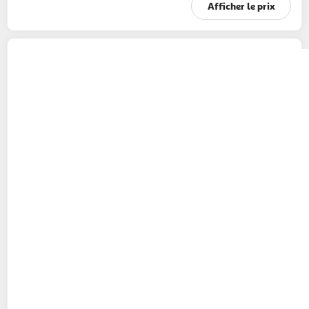
Afficher le prix
MON CHEF SUSHI
Crunchy thon cuit
224g
8 pièces