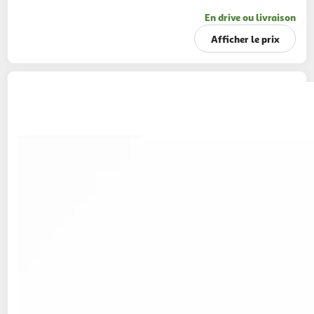
En drive ou livraison
Afficher le prix
MON CHEF SUSHI
Maki au saumon
80g
8 pièces