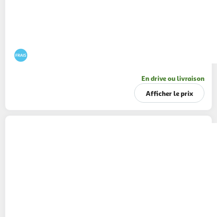
En drive ou livraison
Afficher le prix
MON CHEF SUSHI
Mochis mangue cheescake
64g
2 pièces