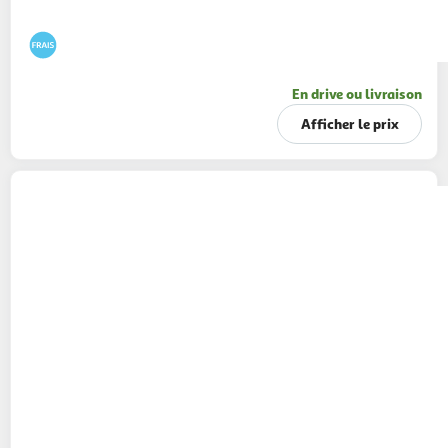
En drive ou livraison
Afficher le prix
MON CHEF SUSHI
California saumon cheese
120g
6 pièces