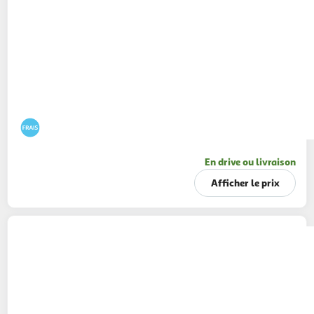
En drive ou livraison
Afficher le prix
MON CHEF SUSHI
Mochis chocolat ganache
64g
2 pièces