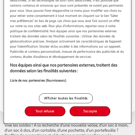
désactivées. Si les technologies de suivi sont désactivées, il est possible que
Les premiers arrivés seront les
certains contenus et annonces qui vous sont présentés ne soient pas pertinents
pour vous. Vous pouvez faire réapparaître ce menu pour modifier vos choix ou
premiers servis !
pour retirer votre consentement à tout moment en cliquant sur le lien "Gérer
mes préférences" en bas de page. Les choix que vous avez fait auront un effet
sur notre ou nos sites web. Pour plus d’informations, reportez-vous à notre
soldes sur la maroquinerie et la bagagerie
Profitez des
sur
politique de confidentialité. Nos équipes ainsi que nos partenaires externes
Auchan.fr. Les premiers arrivés seront les premiers servis.
traitent des données selon les finalités suivantes : Utiliser des données de
géolocalisation précises. Analyser activement les caractéristiques de l’appareil
A la recherche d'un sac pas cher, d'une sacoche pour ordinateur, d'un
pour l’identification. Stocker et/ou accéder à des informations sur un appareil.
cartable ou d'une valise au meilleur prix ? En matière de bagagerie
Publicités et contenu personnalisés, mesure de performance des publicités et du
et de sacs, nos soldes d'été vous donneront l’embarras du choix.
contenu, études d’audience et développement de services.
le 06 janvier 2027
Cette année, les soldes d'hiver débuteront
.
Nos équipes ainsi que nos partenaires externes, traitent des
En faisant vos soldes chez Auchan vous êtes sûr de profiter de
données selon les finalités suivantes :
bonnes affaires et de promotions exceptionnelles sur un grand
nombre de produit. Profitez-en pour enrichir votre collection de
Liste de nos partenaires (fournisseurs)
sacs à main, acheter une valise cabine pour votre prochain voyage
ou renouveler les cartables des enfants. Rendez-vous donc au
lancement des soldes !
Afficher toutes les finalités
Tout refuser
J'accepte
Vive les soldes ! A la recherche d'une nouvelle valise, d'un sac à main,
d'un sac à dos, d'un cartable, d'une pochette, d'un portefeuille ?