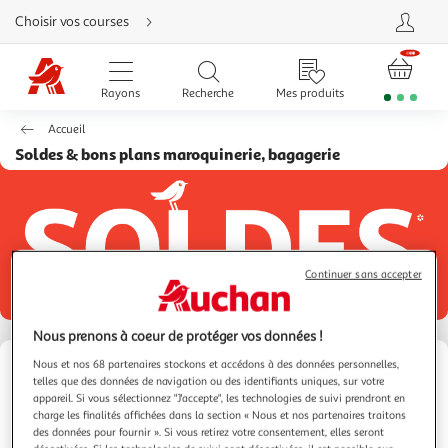
Aller
Choisir vos courses
directement
au
contenu
Aller
directement
Rayons
Recherche
Mes produits
à
la
recherche
Accueil
Aller
directement
Soldes & bons plans maroquinerie, bagagerie
à
la
navigation
Aller
directement
à
la
rubrique
besoin
Continuer sans accepter
d'aide
Nous prenons à coeur de protéger vos données !
Nous et nos 68 partenaires stockons et accédons à des données personnelles,
telles que des données de navigation ou des identifiants uniques, sur votre
Profitez des soldes sur
appareil. Si vous sélectionnez "J'accepte", les technologies de suivi prendront en
charge les finalités affichées dans la section « Nous et nos partenaires traitons
Auchan.fr
des données pour fournir ». Si vous retirez votre consentement, elles seront