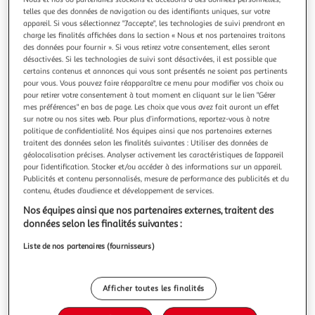
Illustration
Illustration
telles que des données de navigation ou des identifiants uniques, sur votre
précédente
suivante
appareil. Si vous sélectionnez "J'accepte", les technologies de suivi prendront en
charge les finalités affichées dans la section « Nous et nos partenaires traitons
des données pour fournir ». Si vous retirez votre consentement, elles seront
désactivées. Si les technologies de suivi sont désactivées, il est possible que
SENSEI MAISON
certains contenus et annonces qui vous sont présentés ne soient pas pertinents
pour vous. Vous pouvez faire réapparaître ce menu pour modifier vos choix ou
Ensemble enfant 1 serviette de toilette + 1 drap de
pour retirer votre consentement à tout moment en cliquant sur le lien "Gérer
bain BOBBY L'OURS
mes préférences" en bas de page. Les choix que vous avez fait auront un effet
L'ensemble comprends 1 serviette 50x90 cm et 1 drap de
sur notre ou nos sites web. Pour plus d’informations, reportez-vous à notre
douche 70x130 cm.La serviette de toilette BOBBY L'OURS,
politique de confidentialité. Nos équipes ainsi que nos partenaires externes
conçue pour sécher votre enfant en douceur, avec son petit
En savoir +
traitent des données selon les finalités suivantes : Utiliser des données de
ours apaisant, se complète parfaitement avec le drap de
géolocalisation précises. Analyser activement les caractéristiques de l’appareil
Vendu par
Sensei Maison
pour l’identification. Stocker et/ou accéder à des informations sur un appareil.
douche intensément moelleux, qui enveloppera votre
Couleur
Publicités et contenu personnalisés, mesure de performance des publicités et du
enfant après le bain, t
+1
contenu, études d’audience et développement de services.
Sable
Nos équipes ainsi que nos partenaires externes, traitent des
données selon les finalités suivantes :
Taille
70 x 130 cm
Liste de nos partenaires (fournisseurs)
Afficher toutes les finalités
Livraison dès 1/2 semaines
5,90€