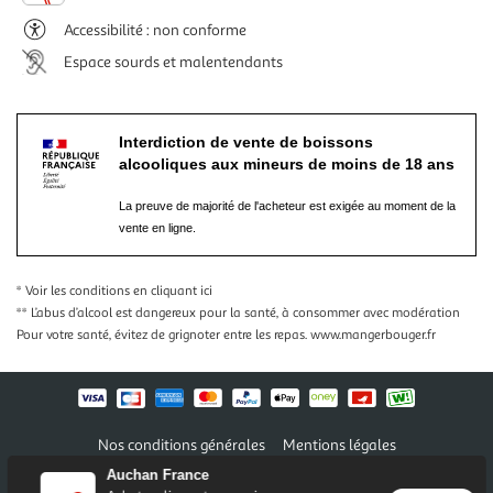
Accessibilité : non conforme
Espace sourds et malentendants
Interdiction de vente de boissons
alcooliques aux mineurs de moins de 18 ans
La preuve de majorité de l'acheteur est exigée au moment de la
vente en ligne.
* Voir les conditions
en cliquant ici
** L’abus d’alcool est dangereux pour la santé, à consommer avec modération
Pour votre santé, évitez de grignoter entre les repas.
www.mangerbouger.fr
Nos conditions générales
Mentions légales
Conditions des offres et promotions
Gérer mes préférences
Auchan France
Politique de confidentialité
Informations légales marketplace