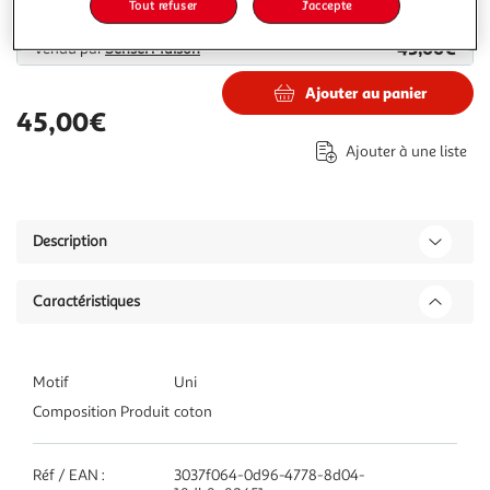
Plus d'options
Tout refuser
J'accepte
45,00€
Vendu par
Sensei Maison
Ajouter au panier
45,00€
Ajouter à une liste
Description
Caractéristiques
Motif
Uni
Composition Produit
coton
Réf / EAN :
3037f064-0d96-4778-8d04-