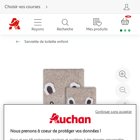
Aller
Choisir vos courses
directement
au
contenu
Aller
directement
Rayons
Recherche
Mes produits
à
la
recherche
Serviette de toilette enfant
Aller
directement
à
la
navigation
Aller
directement
à
Agr
la
rubrique
l'il
besoin
d'aide
à
Réd
20
l'il
à
Par
100
le
Continuer sans accepter
%
pro
Nous prenons à coeur de protéger vos données !
Nous et nos 68 partenaires stockons et accédons à des données personnelles,