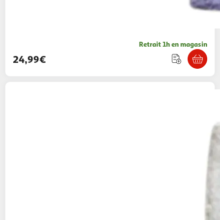
Retrait 1h en magasin
24,99€
WTT
Plaid Sherpa Pokedek - Pokémon
24,99€ / pce
Auchan
Vendu par