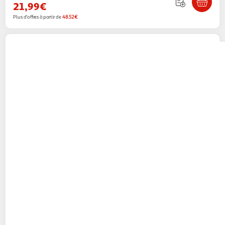
21,99€
Plus d'offres à partir de
48.52€
HOME DECO KIDS
Sac de couchage
convertible licorne 50x130cm blanc
Paris Prix
Vendu par