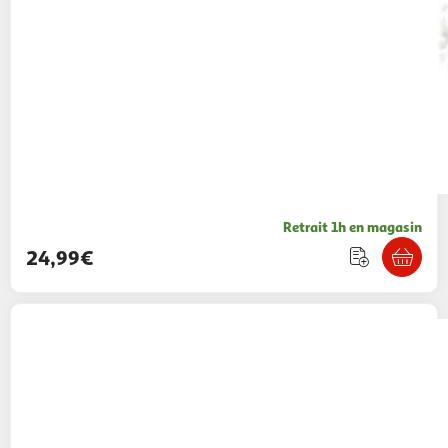
Retrait 1h en magasin
24,99€
WTT
Coussin Donuts Contenant 6 Mini
Peluches
29,99€ / pce
Auchan
Vendu par