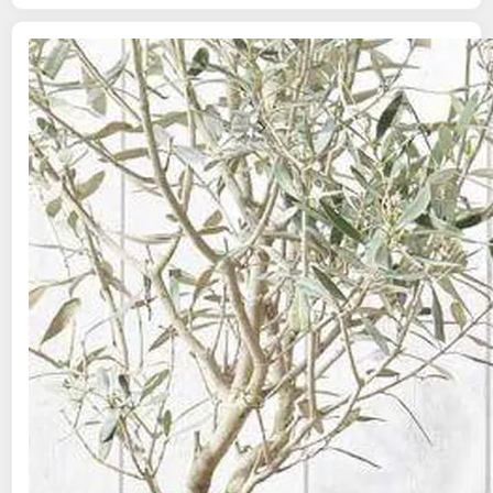
Douceur d'Intérieur
Parure de lit 2 pièces
angélia 140x200cm sable
Paris Prix
Vendu par