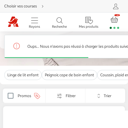
Aller
Choisir vos courses
directement
au
contenu
Aller
directement
Rayons
Recherche
Mes produits
à
la
recherche
Linge de maison, linge de lit, linge de toilette
Aller
directement
Linge de maison enfant
372 produits
à
Oups... Nous n'avons pas réussi à charger les produits suiv
la
navigation
Aller
directement
à
la
rubrique
Linge de lit enfant
Peignoir, cape de bain enfant
Coussin, plaid e
besoin
d'aide
Trier
Promos
Filtrer
Appliquer
par
le
critère
de
WTT
Plaid Sherpa Mario Kart Circuit
tri.
24,99€ / pce
Votre
page