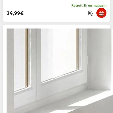
Retrait 1h en magasin
24,99€
Douceur d'Intérieur
Parure de lit 2 pièces
licorne 140x200cm rose
Paris Prix
Vendu par