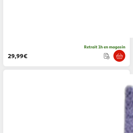
Retrait 1h en magasin
29,99€
WTT
Plaid Sherpa Stitch Et Angel Câlin -
Disney
24,99€ / pce
Auchan
Vendu par