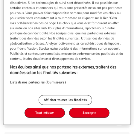
Illustration
Illustration
désactivées. Si les technologies de suivi sont désactivées, il est possible que
précédente
suivante
certains contenus et annonces qui vous sont présentés ne soient pas pertinents
pour vous. Vous pouvez faire réapparaître ce menu pour modifier vos choix ou
pour retirer votre consentement à tout moment en cliquant sur le lien "Gérer
mes préférences" en bas de page. Les choix que vous avez fait auront un effet
sur notre ou nos sites web. Pour plus d’informations, reportez-vous à notre
4.7
(3)
politique de confidentialité. Nos équipes ainsi que nos partenaires externes
SANEX
traitent des données selon les finalités suivantes : Utiliser des données de
géolocalisation précises. Analyser activement les caractéristiques de l’appareil
Zéro% Gel douche tous types de peaux
pour l’identification. Stocker et/ou accéder à des informations sur un appareil.
Le gel douche Hydratant Sanex Zero% pour tous les types
Publicités et contenu personnalisés, mesure de performance des publicités et du
de peaux a été formulé avec des ingrédients essentiels et
contenu, études d’audience et développement de services.
garde la peau hydratée jusqu’à 8 heures. Le nettoyant pour
En savoir +
Nos équipes ainsi que nos partenaires externes, traitent des
le corps ne contient aucun microplastique, sulfate ni
475ml
données selon les finalités suivantes :
colorant.
Vous voulez connaître le prix de ce produit ?
Liste de nos partenaires (fournisseurs)
Afficher le prix
Afficher toutes les finalités
Tout refuser
J'accepte
Description