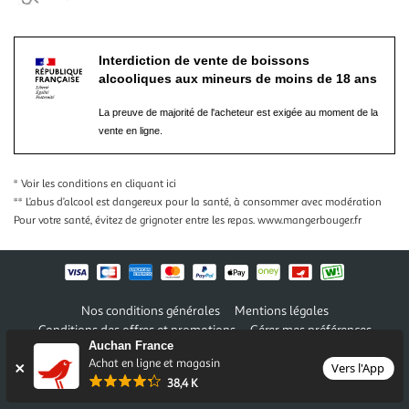
Interdiction de vente de boissons
alcooliques aux mineurs de moins de 18 ans
La preuve de majorité de l'acheteur est exigée au moment de la
vente en ligne.
* Voir les conditions
en cliquant ici
** L’abus d’alcool est dangereux pour la santé, à consommer avec modération
Pour votre santé, évitez de grignoter entre les repas.
www.mangerbouger.fr
Nos conditions générales
Mentions légales
Conditions des offres et promotions
Gérer mes préférences
Auchan France
Politique de confidentialité
Informations légales marketplace
Achat en ligne et magasin
Vers l'App
38,4 K
Auchan 2026 © Tous droits réservés