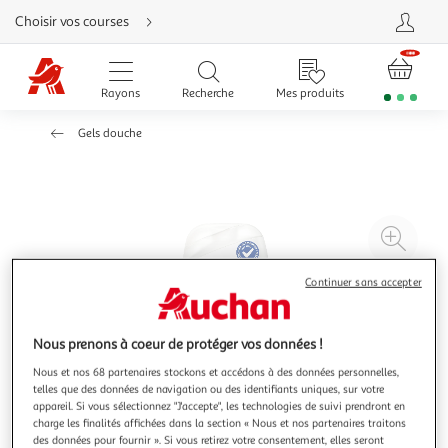
Aller
Choisir vos courses
directement
au
contenu
Aller
directement
Rayons
Recherche
Mes produits
à
la
recherche
Gels douche
Aller
directement
à
la
navigation
Aller
directement
à
Agr
la
rubrique
l'il
besoin
d'aide
à
Réd
Continuer sans accepter
20
l'il
à
Par
Nous prenons à coeur de protéger vos données !
100
le
Nous et nos 68 partenaires stockons et accédons à des données personnelles,
%
pro
telles que des données de navigation ou des identifiants uniques, sur votre
appareil. Si vous sélectionnez "J'accepte", les technologies de suivi prendront en
charge les finalités affichées dans la section « Nous et nos partenaires traitons
des données pour fournir ». Si vous retirez votre consentement, elles seront