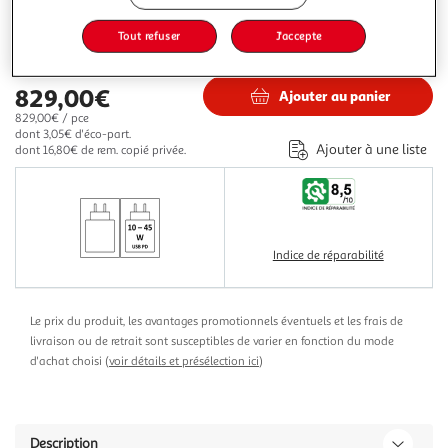
Plus d'options
Tout refuser
J'accepte
920,39€
1 172,99€
Vendu par
Multishop
829,00€
Ajouter au panier
829,00€ / pce
dont 3,05€ d'éco-part.
Ajouter à une liste
dont 16,80€ de rem. copié privée.
Indice de réparabilité
Le prix du produit, les avantages promotionnels éventuels et les frais de
livraison ou de retrait sont susceptibles de varier en fonction du mode
d'achat choisi (
voir détails et présélection ici
)
Description