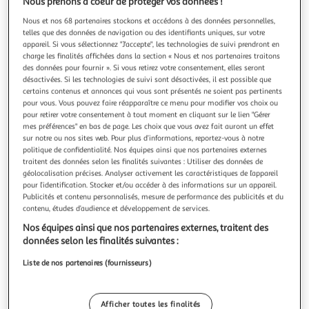
Illustration
Illustrat
Nous prenons à coeur de protéger vos données !
précédente
suivante
Nous et nos 68 partenaires stockons et accédons à des données personnelles,
telles que des données de navigation ou des identifiants uniques, sur votre
appareil. Si vous sélectionnez "J'accepte", les technologies de suivi prendront en
charge les finalités affichées dans la section « Nous et nos partenaires traitons
4.5
(1093)
des données pour fournir ». Si vous retirez votre consentement, elles seront
désactivées. Si les technologies de suivi sont désactivées, il est possible que
SAMSUNG
certains contenus et annonces qui vous sont présentés ne soient pas pertinents
Galaxy S25+ AI Smartphone 12GO / 256Go - Gris
pour vous. Vous pouvez faire réapparaître ce menu pour modifier vos choix ou
Le Samsung Galaxy S25+ allie puissance et sophistication
pour retirer votre consentement à tout moment en cliquant sur le lien "Gérer
mes préférences" en bas de page. Les choix que vous avez fait auront un effet
pour une expérience mobile exceptionnelle. Doté d’un écran
sur notre ou nos sites web. Pour plus d’informations, reportez-vous à notre
Dynamic AMOLED 2X de 6,7 pouces avec un taux de
En savoir +
politique de confidentialité. Nos équipes ainsi que nos partenaires externes
rafraîchissement adaptatif de 120 Hz, il garantit une
Garantie fabricant: 2 ans *
traitent des données selon les finalités suivantes : Utiliser des données de
immersion visuelle incomparable.Équipé du processeur
géolocalisation précises. Analyser activement les caractéristiques de l’appareil
Snapdragon 8 Elite et de 12 G
Vendu par
Boulanger
pour l’identification. Stocker et/ou accéder à des informations sur un appareil.
Publicités et contenu personnalisés, mesure de performance des publicités et du
Livr. ou retrait dès 3/4 jours
contenu, études d’audience et développement de services.
Livraison et retrait offerts
Nos équipes ainsi que nos partenaires externes, traitent des
Plus d'options
données selon les finalités suivantes :
829,00€
Vendu par
Boulanger
Liste de nos partenaires (fournisseurs)
Livraison dès 5/6 jours
Afficher toutes les finalités
4,99€