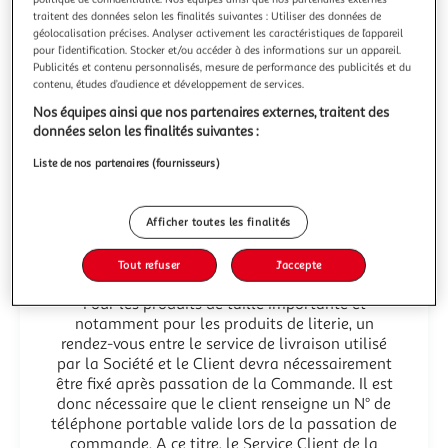
Conditions de retour
traitent des données selon les finalités suivantes : Utiliser des données de
géolocalisation précises. Analyser activement les caractéristiques de l’appareil
pour l’identification. Stocker et/ou accéder à des informations sur un appareil.
LIVRAISON : Les produits proposés sur le Site
Publicités et contenu personnalisés, mesure de performance des publicités et du
peuvent être livrés à destination de la France
contenu, études d’audience et développement de services.
métropolitaine, hors Corse et Monaco,
Nos équipes ainsi que nos partenaires externes, traitent des
exclusivement.<br>
données selon les finalités suivantes :
Le client doit avoir vérifié au préalable
l'accessibilité des colis, les dimensions des colis
Liste de nos partenaires (fournisseurs)
sont renseignées sur les fiches produits, vous
pouvez également contacter le Service Client.<br>
Le client sera seul responsable en cas
Afficher toutes les finalités
d’impossibilité d'accès des colis dans son domicile
et devra se référer à la procédure de rétractation
Tout refuser
J'accepte
s'il souhaite retourner la marchandise.<br>
Pour les produits de taille importante et
notamment pour les produits de literie, un
rendez-vous entre le service de livraison utilisé
par la Société et le Client devra nécessairement
être fixé après passation de la Commande. Il est
donc nécessaire que le client renseigne un N° de
téléphone portable valide lors de la passation de
commande. A ce titre, le Service Client de la