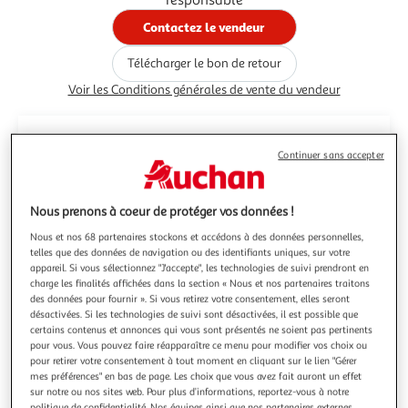
Contactez le vendeur
Télécharger le bon de retour
Voir les Conditions générales de vente du vendeur
Nom commercial
Continuer sans accepter
MARCEL JACQUART & FILS
N° TVA
Nous prenons à coeur de protéger vos données !
FR57885882100
Nous et nos 68 partenaires stockons et accédons à des données personnelles,
Contact
telles que des données de navigation ou des identifiants uniques, sur votre
appareil. Si vous sélectionnez "J'accepte", les technologies de suivi prendront en
contact@revefrancais.fr
charge les finalités affichées dans la section « Nous et nos partenaires traitons
des données pour fournir ». Si vous retirez votre consentement, elles seront
Adresse Commerciale
désactivées. Si les technologies de suivi sont désactivées, il est possible que
certains contenus et annonces qui vous sont présentés ne soient pas pertinents
131 rue du bois, CS 60012 59331 TOURCOING
pour vous. Vous pouvez faire réapparaître ce menu pour modifier vos choix ou
pour retirer votre consentement à tout moment en cliquant sur le lien "Gérer
FRA
mes préférences" en bas de page. Les choix que vous avez fait auront un effet
sur notre ou nos sites web. Pour plus d’informations, reportez-vous à notre
politique de confidentialité. Nos équipes ainsi que nos partenaires externes