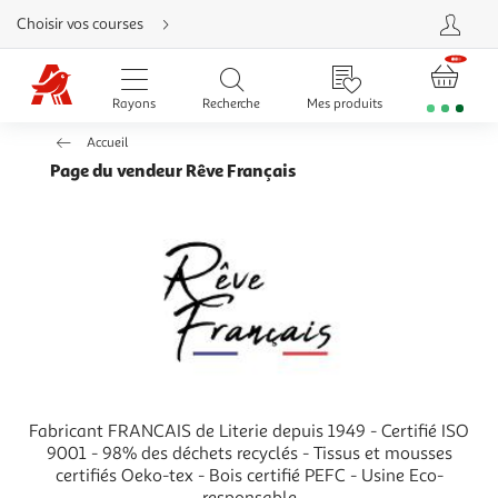
Aller
Choisir vos courses
directement
au
contenu
Aller
directement
Rayons
Recherche
Mes produits
à
la
recherche
Accueil
Aller
directement
Page du vendeur Rêve Français
à
la
navigation
Aller
directement
à
la
rubrique
besoin
d'aide
Fabricant FRANCAIS de Literie depuis 1949 - Certifié ISO
9001 - 98% des déchets recyclés - Tissus et mousses
certifiés Oeko-tex - Bois certifié PEFC - Usine Eco-
responsable