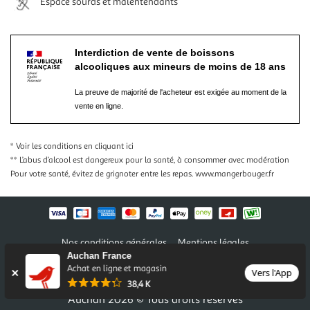
Espace sourds et malentendants
Interdiction de vente de boissons
alcooliques aux mineurs de moins de 18 ans
La preuve de majorité de l'acheteur est exigée au moment de la
vente en ligne.
* Voir les conditions
en cliquant ici
** L’abus d’alcool est dangereux pour la santé, à consommer avec modération
Pour votre santé, évitez de grignoter entre les repas.
www.mangerbouger.fr
Nos conditions générales
Mentions légales
Auchan France
Conditions des offres et promotions
Gérer mes préférences
Achat en ligne et magasin
Politique de confidentialité
Informations légales marketplace
Vers l'App
38,4 K
Auchan 2026 © Tous droits réservés