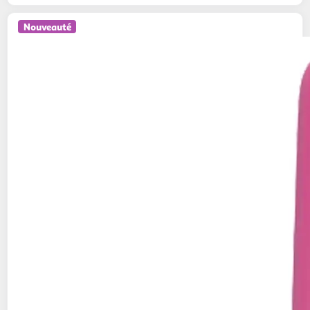
Nouveauté
CASIO
Calculatrice de poche Casio Petite FX
Rose
11,45€ / pce
ASD
Vendu par