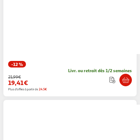
-12 %
Livr. ou retrait dès 1/2 semaines
21,99€
19,41€
Plus d'offres à partir de
24.5€
CASIO
Calculatrice Casio PETITE FX Scolaire
Primaire Blanche
M25
Vendu par