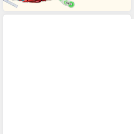
CASIO
Calculatrice de bureau Casio MS
120EM Bleu
Multishop
Vendu par