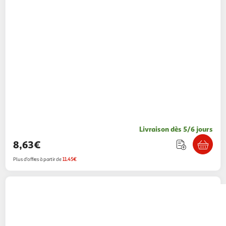
Livraison dès 5/6 jours
8,63€
Plus d'offres à partir de
11.45€
CASIO
Calculatrice de bureau Casio MS
100EM Bleu
Multishop
Vendu par