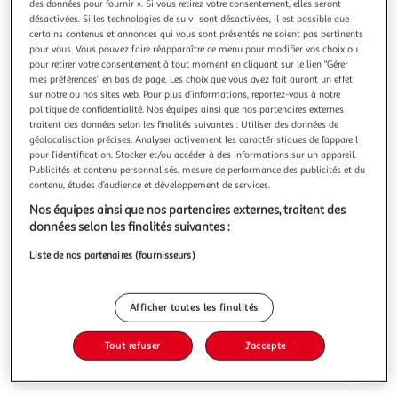
Illustration
Illustration
des données pour fournir ». Si vous retirez votre consentement, elles seront
désactivées. Si les technologies de suivi sont désactivées, il est possible que
précédente
suivante
certains contenus et annonces qui vous sont présentés ne soient pas pertinents
pour vous. Vous pouvez faire réapparaître ce menu pour modifier vos choix ou
pour retirer votre consentement à tout moment en cliquant sur le lien "Gérer
mes préférences" en bas de page. Les choix que vous avez fait auront un effet
3.3
(3)
sur notre ou nos sites web. Pour plus d’informations, reportez-vous à notre
QILIVE
politique de confidentialité. Nos équipes ainsi que nos partenaires externes
traitent des données selon les finalités suivantes : Utiliser des données de
Robot pâtissier Q.5179 - Noir
géolocalisation précises. Analyser activement les caractéristiques de l’appareil
1300 W, Capacité 4.5 L, 10 vitesses, Couvercle anti-
pour l’identification. Stocker et/ou accéder à des informations sur un appareil.
projections, 3 accessoires inclus
Publicités et contenu personnalisés, mesure de performance des publicités et du
En savoir +
contenu, études d’audience et développement de services.
Garantie fabricant: 3 ans *
Nos équipes ainsi que nos partenaires externes, traitent des
données selon les finalités suivantes :
Vous voulez connaître le prix de ce produit ?
Liste de nos partenaires (fournisseurs)
Afficher le prix
Afficher toutes les finalités
Tout refuser
J'accepte
Caractéristiques