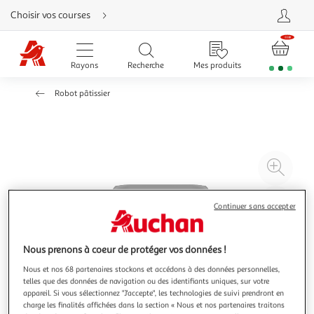
Aller
Choisir vos courses
directement
au
contenu
Aller
directement
Rayons
Recherche
Mes produits
à
la
recherche
Robot pâtissier
Aller
directement
à
la
navigation
Aller
directement
à
Agr
la
rubrique
l'il
besoin
d'aide
à
Réd
Continuer sans accepter
20
l'il
à
Par
100
le
Nous prenons à coeur de protéger vos données !
%
pro
Nous et nos 68 partenaires stockons et accédons à des données personnelles,
telles que des données de navigation ou des identifiants uniques, sur votre
appareil. Si vous sélectionnez "J'accepte", les technologies de suivi prendront en
charge les finalités affichées dans la section « Nous et nos partenaires traitons