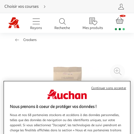
Aller
Choisir vos courses
directement
au
contenu
Aller
directement
Rayons
Recherche
Mes produits
à
la
recherche
Crackers
Aller
directement
à
la
navigation
Aller
directement
à
Agr
la
rubrique
l'il
besoin
d'aide
à
Réd
Continuer sans accepter
20
l'il
à
Par
100
le
Nous prenons à coeur de protéger vos données !
%
pro
Nous et nos 68 partenaires stockons et accédons à des données personnelles,
telles que des données de navigation ou des identifiants uniques, sur votre
appareil. Si vous sélectionnez "J'accepte", les technologies de suivi prendront en
charge les finalités affichées dans la section « Nous et nos partenaires traitons