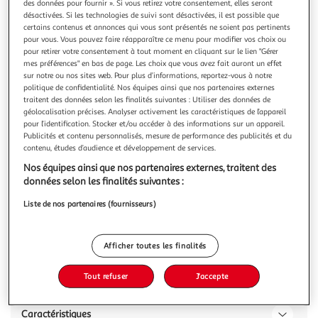
des données pour fournir ». Si vous retirez votre consentement, elles seront
désactivées. Si les technologies de suivi sont désactivées, il est possible que
certains contenus et annonces qui vous sont présentés ne soient pas pertinents
pour vous. Vous pouvez faire réapparaître ce menu pour modifier vos choix ou
pour retirer votre consentement à tout moment en cliquant sur le lien "Gérer
mes préférences" en bas de page. Les choix que vous avez fait auront un effet
5.0
(2)
sur notre ou nos sites web. Pour plus d’informations, reportez-vous à notre
PUGLIA SAPORI
politique de confidentialité. Nos équipes ainsi que nos partenaires externes
traitent des données selon les finalités suivantes : Utiliser des données de
Taralli à la pizza
géolocalisation précises. Analyser activement les caractéristiques de l’appareil
TARALLI PIZZA - 250GR
pour l’identification. Stocker et/ou accéder à des informations sur un appareil.
En savoir +
Publicités et contenu personnalisés, mesure de performance des publicités et du
contenu, études d’audience et développement de services.
250g
Nos équipes ainsi que nos partenaires externes, traitent des
Vous voulez connaître le prix de ce produit ?
données selon les finalités suivantes :
Afficher le prix
Liste de nos partenaires (fournisseurs)
Afficher toutes les finalités
Description
Tout refuser
J'accepte
Caractéristiques