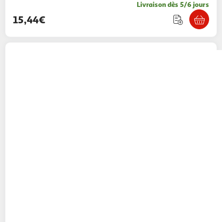
Livraison dès 5/6 jours
15,44€
BADABULLE
Table à langer murale Plouf
compacte avec matelas à langer
211,62€ / pce
2KINGS
Vendu par