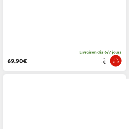
Livraison dès 6/7 jours
69,90€
Roba
Table a Langer Murale et Rabattable -
ROBA - Bois Naturel - Étageres Intégrées -
Design Minimaliste
2KINGS
Vendu par