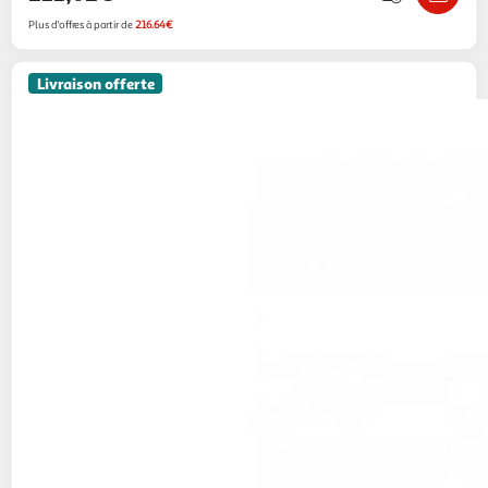
Plus d'offres à partir de
216.64€
Livraison offerte
MICUNA
Commode à langer avec baignoire B-
970 Sweet Bear Blanc Etoiles Gris
1001Jouets
Vendu par