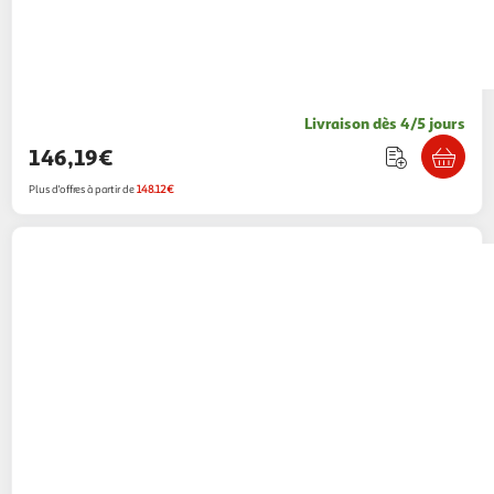
Livraison dès 4/5 jours
146,19€
Plus d'offres à partir de
148.12€
DOMIVA
DOMIVA Plan a langer avec matelas
Little Bear
2KINGS
Vendu par