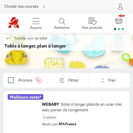
Aller
Choisir vos courses
directement
au
contenu
Aller
directement
Rayons
Recherche
Mes produits
à
la
recherche
Toilette, soin de bébé
Aller
directement
Table à langer, plan à langer
à
la
navigation
Aller
directement
à
la
rubrique
Trier
besoin
Promos
Filtrer
Appliquer
d'aide
par
le
critère
Meilleure vente*
de
tri.
WEBABY
Table à langer pliante en acier mio
Votre
avec panier de rangement
page
1 coloris
sera
rechargée.
AT4 France
Vendu par