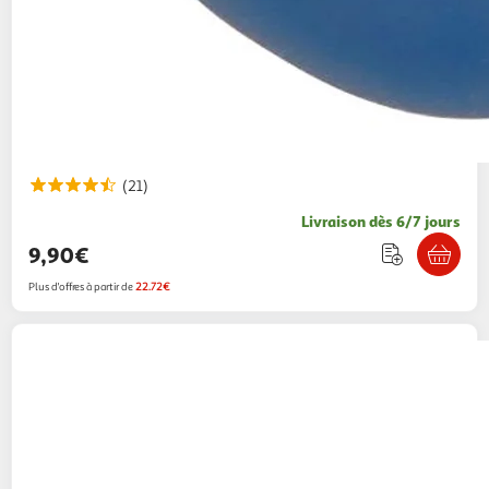
(21)
Livraison dès 6/7 jours
9,90€
Plus d'offres à partir de
22.72€
NUBY
Thermometre de bain pour bébé -
NUBY - Pingouin
2KINGS
Vendu par