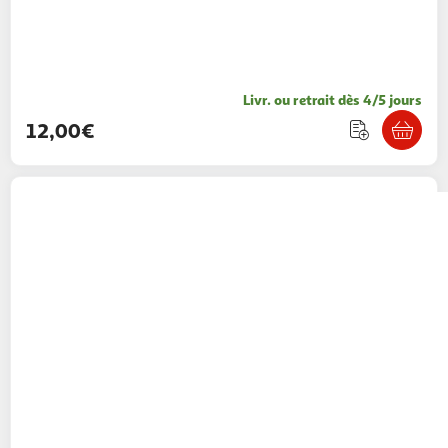
Livr. ou retrait dès 4/5 jours
12,00€
BRAUN
Braun BNT 400 BK Thermomètre à
distance Gris Front Boutons
Multishop
Vendu par