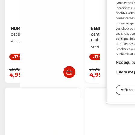
Nous et nos 6
identifiants u
finalités affi
consentement,
annonces qui 
HOMEA
BEBE DOUCEUR
Set de manucure enfant &
Lot de 3 brosses à
vos choix ou 
Les choix que
bébé gris
dents pour bébé évolutives
politique de 
multicolore
Paris Prix
Vendu par
: Utiliser des
Paris Prix
Vendu par
Stocker et/ou
publicités et
-17 %
-17 %
Nos équipe
Livr. ou retrait dès 3/4 jours
Livr. ou retrait d
5,99€
5,99€
Liste de nos 
4,99€
4,99€
Afficher 