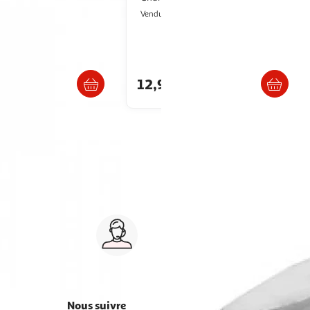
0 x 100 cm - Lapin -
EGK Distribution
Vendu par
GK Distribution
Livraison dès 3/4 jours
Livraison dès 3/4 jours
€
12,99€
Service client 7j/7
0 jours
03 59 30 59 30
s
8h>21h, dimanche 8h30>13h
Nous suivre