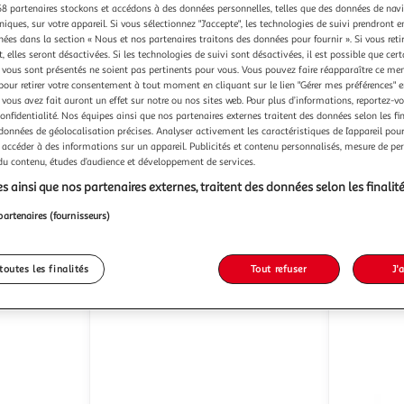
8 partenaires stockons et accédons à des données personnelles, telles que des données de nav
niques, sur votre appareil. Si vous sélectionnez "J'accepte", les technologies de suivi prendront e
chées dans la section « Nous et nos partenaires traitons des données pour fournir ». Si vous retir
 elles seront désactivées. Si les technologies de suivi sont désactivées, il est possible que cer
vous sont présentés ne soient pas pertinents pour vous. Vous pouvez faire réapparaître ce me
Tom & Zoé
Tom & Zo
Aspirateur nasal bébé
pour retirer votre consentement à tout moment en cliquant sur le lien "Gérer mes préférences" 
 vous avez fait auront un effet sur notre ou nos sites web. Pour plus d’informations, reportez-v
lavement 8cm gris
confidentialité. Nos équipes ainsi que nos partenaires externes traitent des données selon les fi
Paris Prix
P
Vendu par
Vendu par
 données de géolocalisation précises. Analyser activement les caractéristiques de l’appareil pour 
 accéder à des informations sur un appareil. Publicités et contenu personnalisés, mesure de p
 du contenu, études d’audience et développement de services.
-29 %
-33 %
s ainsi que nos partenaires externes, traitent des données selon les finalité
ès 3/4 jours
Livr. ou retrait dès 3/4 jours
Livr
6,99€
8,99€
partenaires (fournisseurs)
4,99€
5,99€
toutes les finalités
Tout refuser
J'