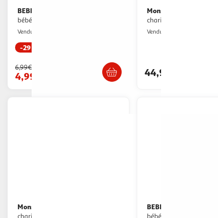
BEBE DOUCEUR
Monsieur Bébé
Gant de toilette
Lot de 5 protèges
bébé sweet savane 21cm jaune
chariots pour enfant - G
Paris Prix
EGK Distributio
Vendu par
Vendu par
-29 %
Livr. ou retrait dès 3/4 jours
Livraison dè
6,99€
44,99€
4,99€
Monsieur Bébé
BEBE DOUCEUR
Lot de 2 protèges
Gant de toilette
chariots pour enfant - Gris foncé
bébé forêt m