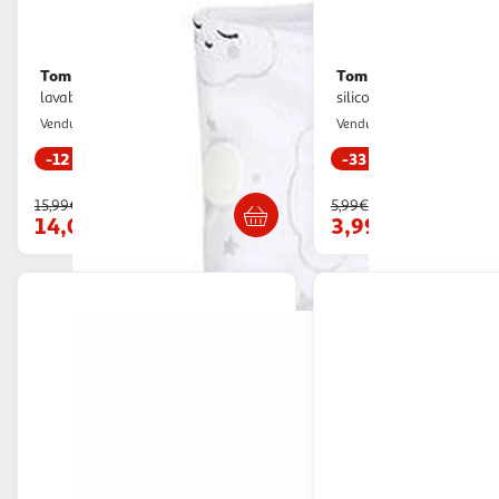
Tom & Zoé
Tom & Zoé
Lot de 2 couches
Brosse à dents bébé
lavables bébé koala 34m blanc
silicone 5cm transparen
Multishop
Paris Prix
Vendu par
Vendu par
-12 %
-33 %
Livraison dès 4/5 jours
Livr. ou retrait d
15,99€
5,99€
14,04€
3,99€