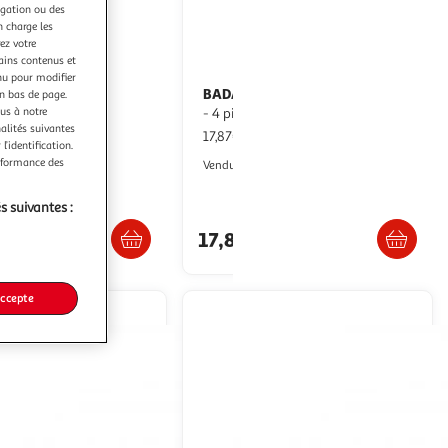
igation ou des
n charge les
ez votre
tains contenus et
nu pour modifier
é
BADABULLE
Lot de 3 inserts lavables
Mon 1er kit Manucure
en bas de page.
ous à notre
pour couche bébé 35cm blanc
- 4 pièces
nalités suivantes
17,87€ / pce
aris Prix
l’identification.
erformance des
2KINGS
Vendu par
s suivantes :
. ou retrait dès 3/4 jours
Livraison dès 5/6 jours
17,87€
accepte