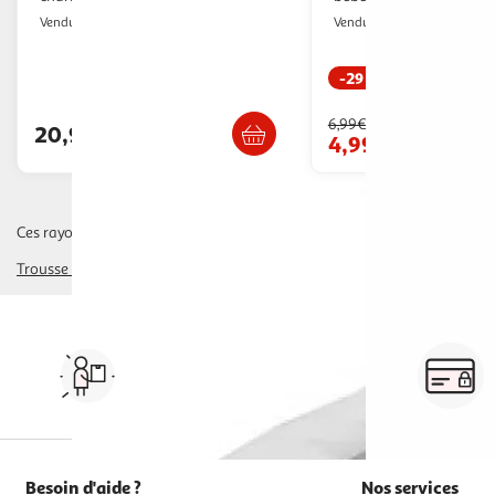
EGK Distribution
Paris Prix
Vendu par
Vendu par
-29 %
Livraison dès 3/4 jours
Livr. ou retrait d
6,99€
20,99€
4,99€
Ces rayons pourraient également vous intéresser :
Trousse De Soins, Protège-Carnet
humidificateur
mouche-bébé
thermo
Vos courses à domicile, en
drive ou click & collect
Besoin d'aide ?
Nos services