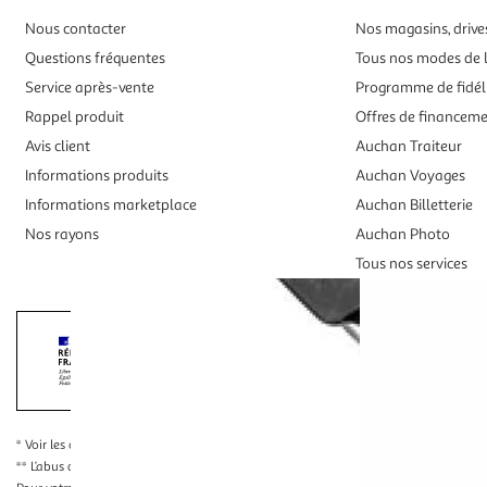
Nous contacter
Nos magasins, drives
Questions fréquentes
Tous nos modes de l
Service après-vente
Programme de fidél
Rappel produit
Offres de financem
Avis client
Auchan Traiteur
Informations produits
Auchan Voyages
Informations marketplace
Auchan Billetterie
Nos rayons
Auchan Photo
Tous nos services
Interdiction de vente de boissons alcooliqu
La preuve de majorité de l'acheteur est exigée au moment de la 
* Voir les conditions
en cliquant ici
** L’abus d’alcool est dangereux pour la santé, à consommer avec modération