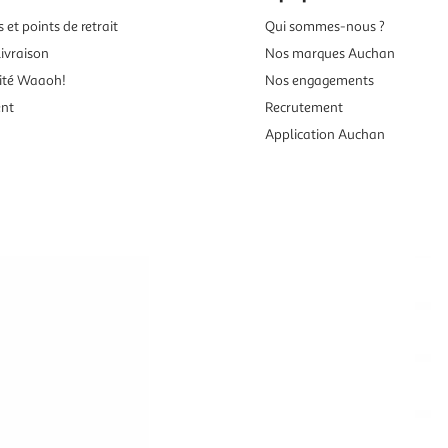
 et points de retrait
Qui sommes-nous ?
ivraison
Nos marques Auchan
ité Waaoh!
Nos engagements
ent
Recrutement
Application Auchan
es aux mineurs de moins de 18 ans
vente en ligne.