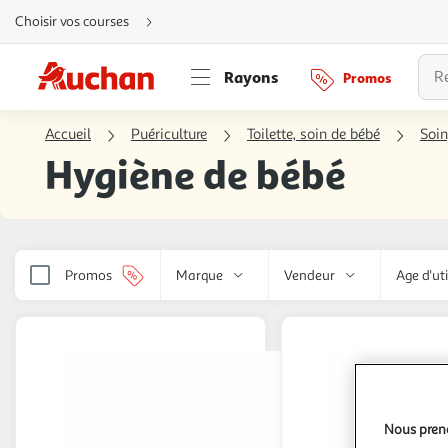
Aller
Choisir vos courses
directement
au
contenu
Aller
Rayons
Promos
directement
à
la
recherche
Accueil
Puériculture
Toilette, soin de bébé
Soin
Aller
directement
Hygiène de bébé
à
la
navigation
Aller
directement
à
la
rubrique
besoin
Promos
Marque
Vendeur
Age d'uti
d'aide
Nous preno