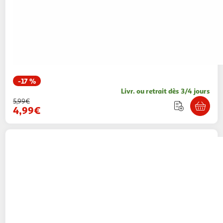
-17 %
Livr. ou retrait dès 3/4 jours
5,99€
4,99€
Asalvo
Siège de Bain Boon en Gris et Blanc -
Confort et Sécurité pour Bébé
Multishop
Vendu par