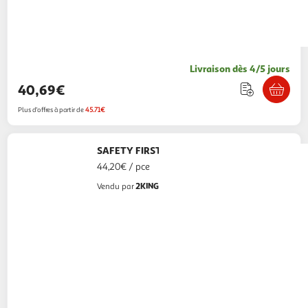
Livraison dès 4/5 jours
40,69€
Plus d'offres à partir de
45.71€
SAFETY FIRST
Barrière auto close 73-80 cm
44,20€ / pce
2KINGS
Vendu par