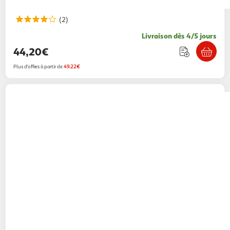
(2)
Livraison dès 4/5 jours
44,20€
Plus d'offres à partir de
49.22€
SAFETY 1ST
SAFETY 1ST Bloque
Multifonctions Secret Button
2KINGS
Vendu par