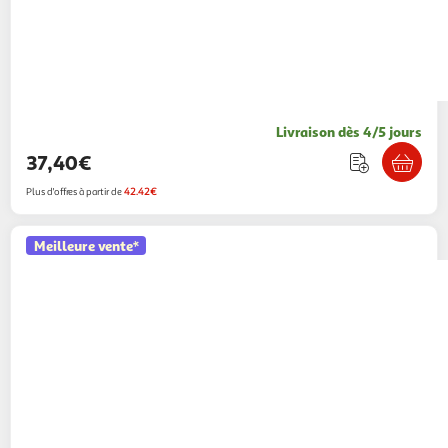
Livraison dès 4/5 jours
37,40€
Plus d'offres à partir de
42.42€
Meilleure vente*
SAFETY 1ST
Barriere esay close metal Black
2KINGS
Vendu par