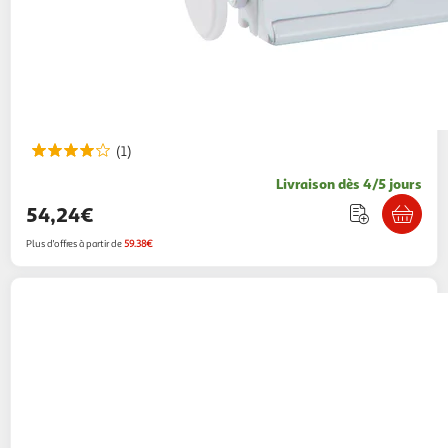
(1)
Livraison dès 4/5 jours
54,24€
Plus d'offres à partir de
59.38€
SAFETY 1ST
Safety 1st Barriere de securite
Wall-fix Extending Metal 2438431000
2KINGS
Vendu par