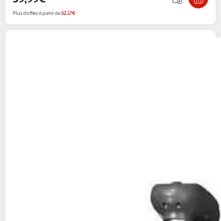
Plus d'offres à partir de
62.17€
BADABULLE
BADABULLE barriere rétractable
SAFE & ROLL
Babymoov Officiel
Vendu par