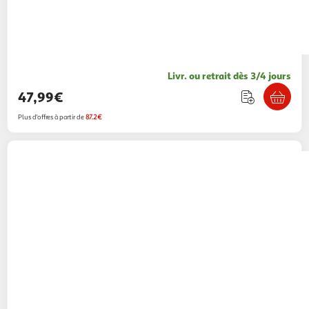
Livr. ou retrait dès 3/4 jours
47,99€
Plus d'offres à partir de
87.2€
BABYMOOV
Chauffe-Biberon Autonome Star
18,65€ / pce
Babymoov Officiel
Vendu par