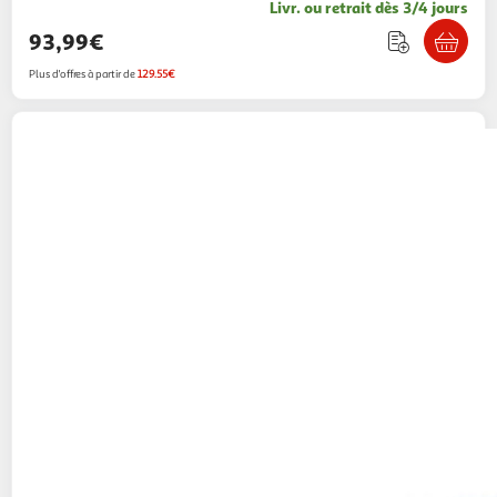
Livr. ou retrait dès 3/4 jours
93,99€
Plus d'offres à partir de
129.55€
BEABA
Mixeur cuiseur bébé babycook neo
grey white
Boulanger
Vendu par