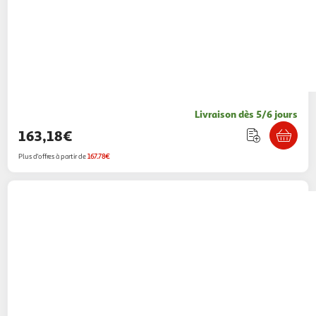
Livraison dès 5/6 jours
163,18€
Plus d'offres à partir de
167.78€
BEABA
Chauffe biberon multi-milk night blue
Boulanger
Vendu par