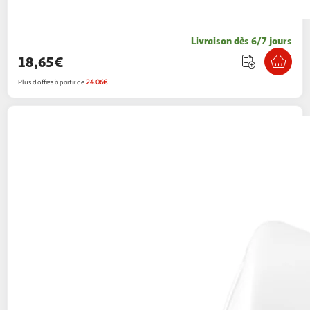
Livraison dès 6/7 jours
18,65€
Plus d'offres à partir de
24.06€
BEABA
Cuiseur vapeur-mixeur pour bébé
Babycook blanc/gris
93,99€ / pce
Boulanger
Vendu par