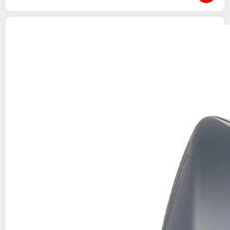
BEABA
Mixeur cuiseur bébé babycook solo
dark grey
Boulanger
Vendu par