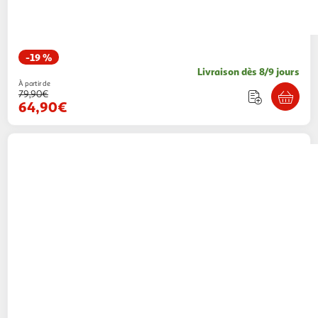
-19 %
Livraison dès 8/9 jours
À partir de
79,90€
64,90€
KINDERKRAFT
Lit bebe sofi pratique et
confortable
1 coloris
Kinderkraft
Vendu par