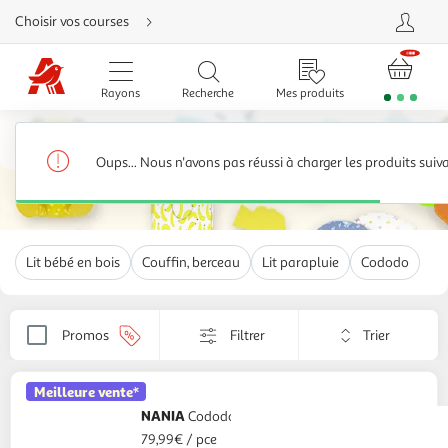
Aller
Choisir vos courses
directement
au
contenu
Aller
directement
Rayons
Recherche
Mes produits
à
la
recherche
Chambre bébé
Aller
directement
Lit bébé
265 produits
à
Oups... Nous n'avons pas réussi à charger les produits suiv
la
navigation
Aller
directement
à
la
rubrique
Lit bébé en bois
Couffin, berceau
Lit parapluie
Cododo
besoin
d'aide
Trier
Promos
Filtrer
Appliquer
par
le
critère
Meilleure vente*
de
tri.
NANIA
Cododo Dodi Lit appoint 2 en 1
Votre
79,99€ / pce
page