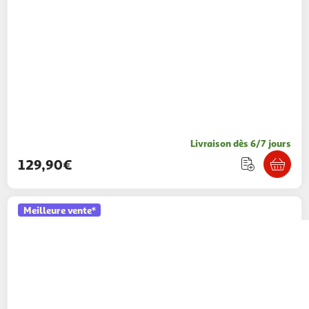
Livraison dès 6/7 jours
129,90€
Meilleure vente*
BEBELISSIMO
Lit parapluie bébé - berceau
bébé - dès la naissance - Nuit - lit pliant - 2
niveaux - bleu
Bebelissimo
Vendu par