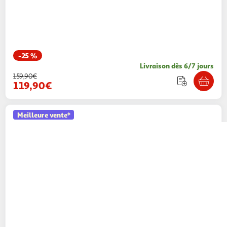
-25 %
Livraison dès 6/7 jours
159,90€
119,90€
Meilleure vente*
KINDERKRAFT
Lit voyage parc bebe pliable
avec accessoires pra
3 coloris
Kinderkraft
Vendu par