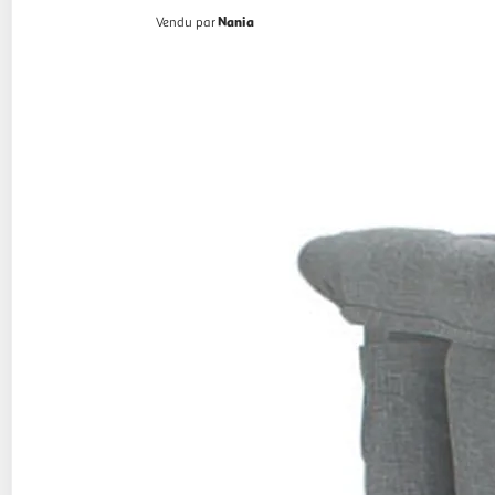
sera
Nania
Vendu par
rechargée.