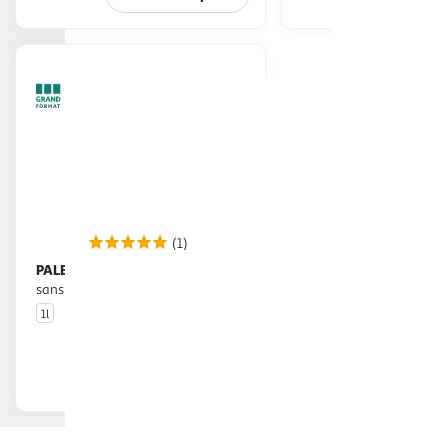
(1)
PALERMO
Apéritif original rosso
sans alcool
1l
En drive ou livraison
Afficher le prix