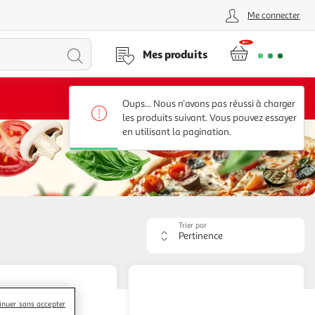
Me connecter
Lancer
Mes produits
la
Voir conditions
Oups... Nous n'avons pas réussi à charger
recherche
les produits suivant. Vous pouvez essayer
en utilisant la pagination.
Trier par
Appliquer
le
critère
de
tri.
Votre
inuer sans accepter
page