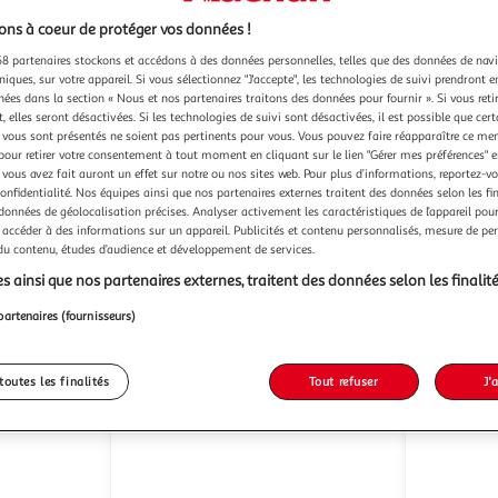
ns à coeur de protéger vos données !
8 partenaires stockons et accédons à des données personnelles, telles que des données de nav
niques, sur votre appareil. Si vous sélectionnez "J'accepte", les technologies de suivi prendront e
chées dans la section « Nous et nos partenaires traitons des données pour fournir ». Si vous retir
 elles seront désactivées. Si les technologies de suivi sont désactivées, il est possible que cer
vous sont présentés ne soient pas pertinents pour vous. Vous pouvez faire réapparaître ce me
4)
(9)
pour retirer votre consentement à tout moment en cliquant sur le lien "Gérer mes préférences" 
PERLINO
MARTINI
Prosecco Extra Dry
 vous avez fait auront un effet sur notre ou nos sites web. Pour plus d’informations, reportez-v
confidentialité. Nos équipes ainsi que nos partenaires externes traitent des données selon les fi
75cl
1l
 données de géolocalisation précises. Analyser activement les caractéristiques de l’appareil pour 
 accéder à des informations sur un appareil. Publicités et contenu personnalisés, mesure de p
u livraison
En drive ou livraison
 du contenu, études d’audience et développement de services.
s ainsi que nos partenaires externes, traitent des données selon les finalité
 le prix
Afficher le prix
partenaires (fournisseurs)
toutes les finalités
Tout refuser
J'