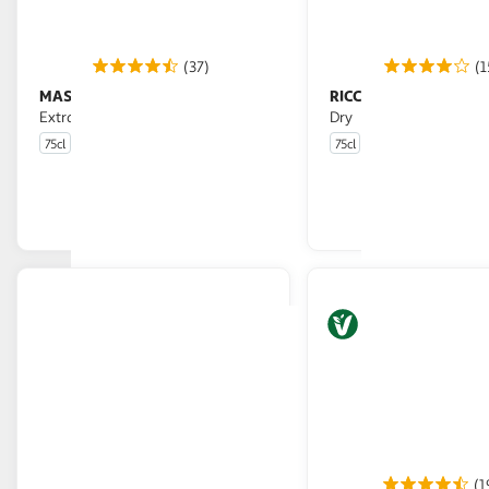
(37)
(1
MASCHIO
RICCADONNA
DOC Prosecco Treviso
DOC Prosecco Extra
Extra dry
Dry
75cl
75cl
En drive ou livraison
En drive o
Afficher le prix
Afficher
(1