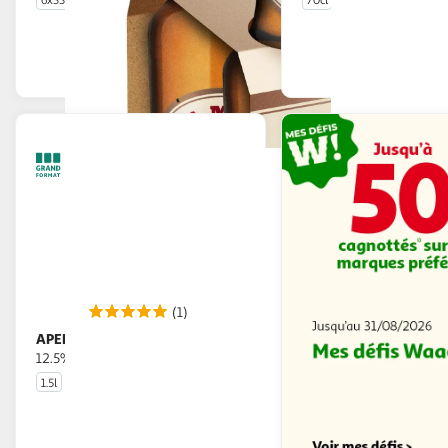
6x33cl
70cl
En drive ou livraison
En drive o
Afficher le prix
Afficher
(1)
APEROL
Apéritif base pour spritz
12.5%
1.5l