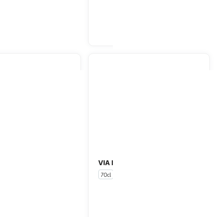
En drive ou livraison
En drive ou livraison
Afficher le prix
Afficher le prix
VIA MANZONI
Amaretto 21%
so 14,4%
70cl
En drive ou livraison
En drive ou livraison
Afficher le prix
Afficher le prix