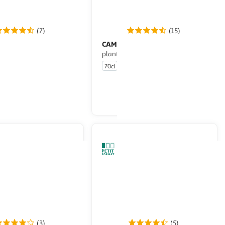
(7)
(15)
ONI
CAMPARI
IGT Lambrusco
Apéritif bitter aux
é
plantes aromatiques 25%
70cl
En drive ou livraison
En drive ou livraison
Afficher le prix
Afficher le prix
(3)
(5)