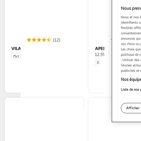
Nous preno
Nous et nos 6
identifiants u
finalités affi
consentement,
annonces qui 
(12)
(7
vos choix ou 
VILAVERONI
APEROL
DOC Prosecco brut
Apéritif base pour spritz
Les choix que
12.5%
politique de 
75cl
: Utiliser des
1l
Stocker et/ou
En drive ou livraison
En drive o
publicités et
Nos équipe
Afficher le prix
Afficher
Liste de nos 
Afficher 