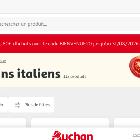
s 80€ d’achats avec le code BIENVENUE20 jusqu’au 31/08/2026
enne
ins italiens
113 produits
io
Plus de filtres
Cont