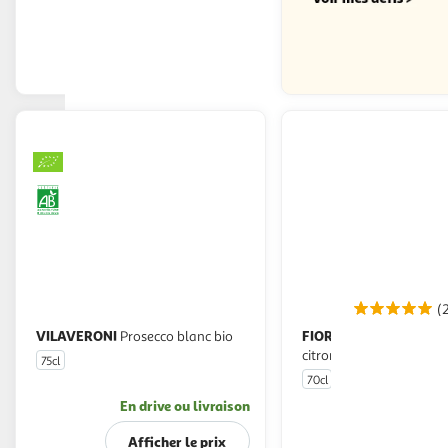
En drive ou livraison
Afficher le prix
(
VILAVERONI
FIOR DI LIMONCELLO
Prosecco blanc bio
Liqueur aux
citrons de Sicile 30%
75cl
70cl
En drive ou livraison
En drive o
Afficher le prix
Afficher