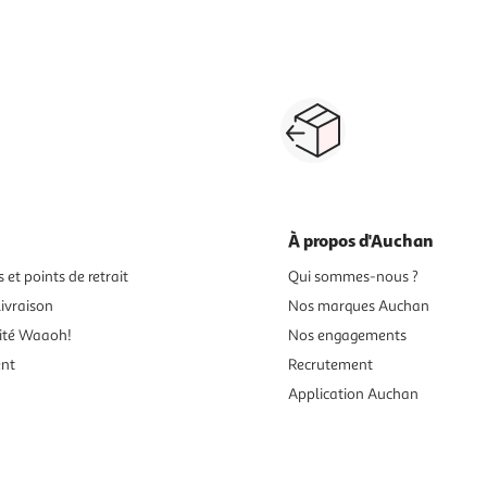
1
2
3
4
Suivante
Paiement sécurisé en ligne
Retour produits : 3
ou au retrait
pour changer d’avi
À propos d'Auchan
 et points de retrait
Qui sommes-nous ?
ivraison
Nos marques Auchan
ité Waaoh!
Nos engagements
ent
Recrutement
Application Auchan