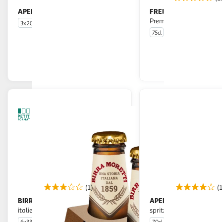
APEROL
FREIXENET
Spritz fruité 9%
Vin effervescent
Premium Cava Cordon R
3x20cl
75cl
En drive ou livraison
En drive o
Afficher le prix
Afficher
(1)
(
BIRRA MORETTI
APEROL
Bière blonde
Apéritif de base pour
italienne 4.6%
spritz 12.5%