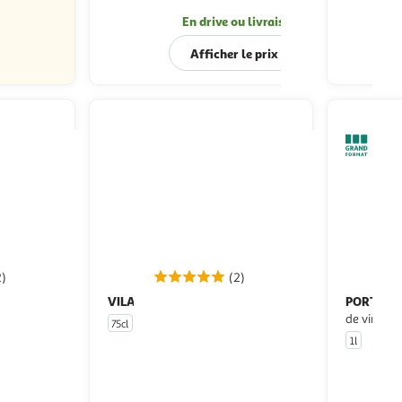
En drive ou livraison
Afficher le prix
2)
(2)
VILAVERONI
PORTELI
Prosecco rosé brut
Apéritif aromatisé à base
de vin ros
75cl
1l
u livraison
En drive ou livraison
 le prix
Afficher le prix