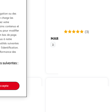
sera
rechargée.
igation ou des
n charge les
ez votre
tains contenus et
nu pour modifier
(4)
(3)
en bas de page.
MARTINI
Vermouth bianco 14,5%
Vermouth rosso 14,5%
ous à notre
nalités suivantes
1l
l’identification.
erformance des
En drive ou livraison
En drive ou livraison
s suivantes :
Afficher le prix
Afficher le prix
accepte