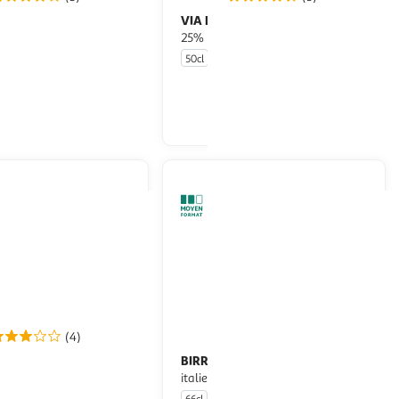
VIA MANZONI
Liqueur limoncello
25%
50cl
En drive ou livraison
En drive ou livraison
Afficher le prix
Afficher le prix
(4)
ONI
BIRRA MORETTI
IGT Lambrusco
Bière blonde
abile" brut
italienne 4.6%