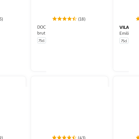
5)
(18)
DOC Treviso Prosecco Mionetto
VILAVER
brut
Emilia ros
75cl
75cl
u livraison
En drive ou livraison
 le prix
Afficher le prix
9)
(43)