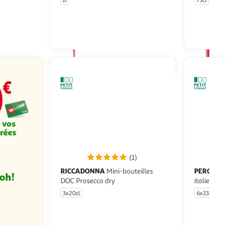
1l
75cl
u livraison
En drive ou livraison
 le prix
Afficher le prix
(1)
RICCADONNA
PERONI
Mini-bouteilles
Bière blonde premium
DOC Prosecco dry
italienne 
3x20cl
6x33cl