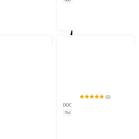
66cl
En drive ou livraison
En drive ou livraison
Afficher le prix
Afficher le prix
(1)
DOC Prosecco extra dry specaro
5%
75cl