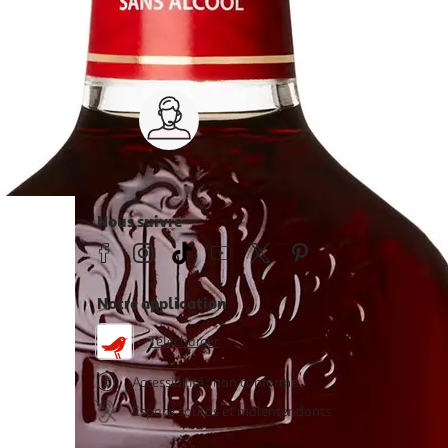
Service client 7j/7
0 jours
03 59 30 59 30
s
8h>21h, dimanche 8h30>13h
Nous suivre
Notre application
Télécharger
Accessibilité : non conforme
Espace sourds et malentendants