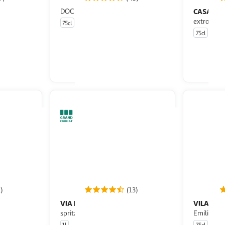
DOC Moscato d'Asti Canti blanc
CASADA
DOC Prosecco Millésime
osado rosé
extra dry
75cl
75cl
u livraison
En drive ou livraison
 le prix
Afficher le prix
1)
(13)
VIA MANZONI
VILAVER
Apéritif base pour
spritz 15%
Emilia "Am