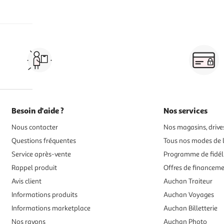
Vos courses à domicile, en
drive ou click & collect
Besoin d'aide ?
Nos services
Nous contacter
Nos magasins, drives
Questions fréquentes
Tous nos modes de l
Service après-vente
Programme de fidél
Rappel produit
Offres de financem
Avis client
Auchan Traiteur
Informations produits
Auchan Voyages
Informations marketplace
Auchan Billetterie
Nos rayons
Auchan Photo