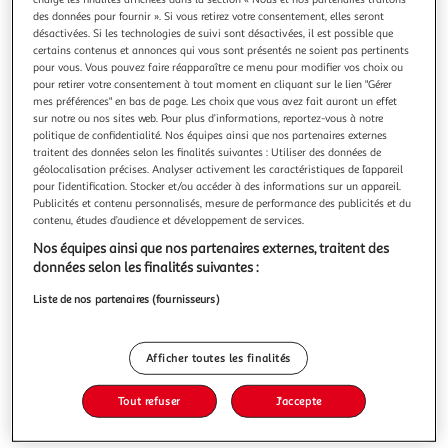
des données pour fournir ». Si vous retirez votre consentement, elles seront
désactivées. Si les technologies de suivi sont désactivées, il est possible que
certains contenus et annonces qui vous sont présentés ne soient pas pertinents
pour vous. Vous pouvez faire réapparaître ce menu pour modifier vos choix ou
pour retirer votre consentement à tout moment en cliquant sur le lien "Gérer
Pommes de terre nouvelle récolte
mes préférences" en bas de page. Les choix que vous avez fait auront un effet
Les pommes de terre nouvelle récolte se distinguent par
sur notre ou nos sites web. Pour plus d’informations, reportez-vous à notre
leur chair fine et leur peau délicate, signes de leur fraîcheur
politique de confidentialité. Nos équipes ainsi que nos partenaires externes
traitent des données selon les finalités suivantes : Utiliser des données de
saisonnière. Ce caractère leur confère une tenue idéale et
En savoir +
géolocalisation précises. Analyser activement les caractéristiques de l’appareil
une saveur douce, parfaite pour les salades tièdes estivales.
5kg
pour l’identification. Stocker et/ou accéder à des informations sur un appareil.
Elles sont également excellentes simplement sautées avec
Publicités et contenu personnalisés, mesure de performance des publicités et du
de
Vous voulez connaître le prix de ce produit ?
contenu, études d’audience et développement de services.
Nos équipes ainsi que nos partenaires externes, traitent des
Afficher le prix
données selon les finalités suivantes :
Liste de nos partenaires (fournisseurs)
Description
Afficher toutes les finalités
Tout refuser
J'accepte
Caractéristiques