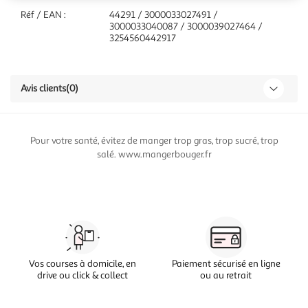
Réf / EAN :
44291 / 3000033027491 /
3000033040087 / 3000039027464 /
3254560442917
Avis clients
(0)
Pour votre santé, évitez de manger trop gras, trop sucré, trop
salé. www.mangerbouger.fr
Vos courses à domicile, en
Paiement sécurisé en ligne
drive ou click & collect
ou au retrait