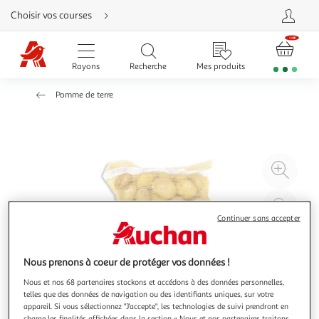
Aller
Choisir vos courses
directement
au
contenu
Aller
directement
Rayons
Recherche
Mes produits
à
la
recherche
Pomme de terre
Aller
directement
à
la
navigation
Aller
directement
à
Agr
la
rubrique
l'il
besoin
d'aide
à
Réd
20
l'il
Continuer sans accepter
à
Par
100
le
Nous prenons à coeur de protéger vos données !
%
pro
Nous et nos 68 partenaires stockons et accédons à des données personnelles,
telles que des données de navigation ou des identifiants uniques, sur votre
appareil. Si vous sélectionnez "J'accepte", les technologies de suivi prendront en
charge les finalités affichées dans la section « Nous et nos partenaires traitons