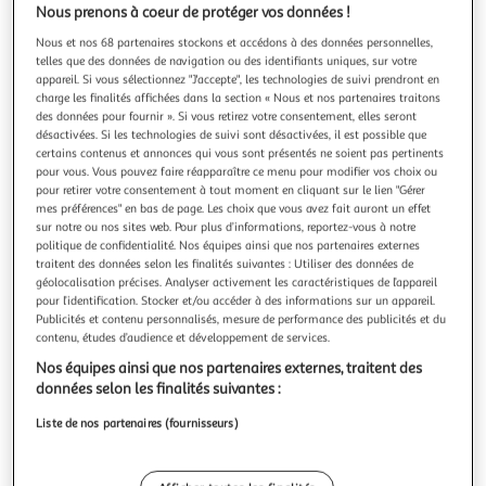
Nous prenons à coeur de protéger vos données !
Nous et nos 68 partenaires stockons et accédons à des données personnelles,
telles que des données de navigation ou des identifiants uniques, sur votre
appareil. Si vous sélectionnez "J'accepte", les technologies de suivi prendront en
charge les finalités affichées dans la section « Nous et nos partenaires traitons
PLAYMOBIL
des données pour fournir ». Si vous retirez votre consentement, elles seront
Astérix 71549 - Adrénaline
désactivées. Si les technologies de suivi sont désactivées, il est possible que
Dès 5 ans
certains contenus et annonces qui vous sont présentés ne soient pas pertinents
pour vous. Vous pouvez faire réapparaître ce menu pour modifier vos choix ou
En savoir +
pour retirer votre consentement à tout moment en cliquant sur le lien "Gérer
Vendu par
Multishop
mes préférences" en bas de page. Les choix que vous avez fait auront un effet
sur notre ou nos sites web. Pour plus d’informations, reportez-vous à notre
Livraison dès 5/6 jours
politique de confidentialité. Nos équipes ainsi que nos partenaires externes
4,99€
traitent des données selon les finalités suivantes : Utiliser des données de
Plus d'options
géolocalisation précises. Analyser activement les caractéristiques de l’appareil
pour l’identification. Stocker et/ou accéder à des informations sur un appareil.
13,38€
Publicités et contenu personnalisés, mesure de performance des publicités et du
Vendu par
Multishop
contenu, études d’audience et développement de services.
Nos équipes ainsi que nos partenaires externes, traitent des
Livraison dès 4/5 jours
données selon les finalités suivantes :
4,99€
Plus d'options
Liste de nos partenaires (fournisseurs)
13,57€
Vendu par
2KINGS