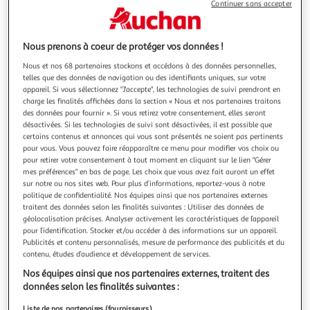
Continuer sans accepter
Nous prenons à coeur de protéger vos données !
PLAYMOBIL
Nous et nos 68 partenaires stockons et accédons à des données personnelles,
telles que des données de navigation ou des identifiants uniques, sur votre
71361 Princess Magic - Cheval Aile à décorer
appareil. Si vous sélectionnez "J'accepte", les technologies de suivi prendront en
Dès 4 ans - Contient 85 pièces
charge les finalités affichées dans la section « Nous et nos partenaires traitons
En savoir +
des données pour fournir ». Si vous retirez votre consentement, elles seront
Vendu par
Multishop
désactivées. Si les technologies de suivi sont désactivées, il est possible que
certains contenus et annonces qui vous sont présentés ne soient pas pertinents
pour vous. Vous pouvez faire réapparaître ce menu pour modifier vos choix ou
Livraison dès 1/2 semaines
pour retirer votre consentement à tout moment en cliquant sur le lien "Gérer
4,99€
mes préférences" en bas de page. Les choix que vous avez fait auront un effet
Plus d'options
sur notre ou nos sites web. Pour plus d’informations, reportez-vous à notre
politique de confidentialité. Nos équipes ainsi que nos partenaires externes
33,72€
Vendu par
Multishop
traitent des données selon les finalités suivantes : Utiliser des données de
géolocalisation précises. Analyser activement les caractéristiques de l’appareil
pour l’identification. Stocker et/ou accéder à des informations sur un appareil.
Livraison dès 4/5 jours
Publicités et contenu personnalisés, mesure de performance des publicités et du
4,99€
contenu, études d’audience et développement de services.
Plus d'options
Nos équipes ainsi que nos partenaires externes, traitent des
données selon les finalités suivantes :
33,80€
Vendu par
2KINGS
Liste de nos partenaires (fournisseurs)