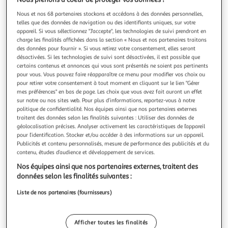
Nous et nos 68 partenaires stockons et accédons à des données personnelles,
telles que des données de navigation ou des identifiants uniques, sur votre
appareil. Si vous sélectionnez "J'accepte", les technologies de suivi prendront en
charge les finalités affichées dans la section « Nous et nos partenaires traitons
PLAYMOBIL
des données pour fournir ». Si vous retirez votre consentement, elles seront
désactivées. Si les technologies de suivi sont désactivées, il est possible que
71294 - Wiltopia - Explorateurs avec animaux de la
certains contenus et annonces qui vous sont présentés ne soient pas pertinents
savane
pour vous. Vous pouvez faire réapparaître ce menu pour modifier vos choix ou
Contient 35 pièces
pour retirer votre consentement à tout moment en cliquant sur le lien "Gérer
mes préférences" en bas de page. Les choix que vous avez fait auront un effet
Dès 4 ans
sur notre ou nos sites web. Pour plus d’informations, reportez-vous à notre
En savoir +
politique de confidentialité. Nos équipes ainsi que nos partenaires externes
Vendu par
Multishop
traitent des données selon les finalités suivantes : Utiliser des données de
géolocalisation précises. Analyser activement les caractéristiques de l’appareil
Livr. ou retrait dès 4/5 jours
pour l’identification. Stocker et/ou accéder à des informations sur un appareil.
A partir de 2,00€
Publicités et contenu personnalisés, mesure de performance des publicités et du
Plus d'options
contenu, études d’audience et développement de services.
Nos équipes ainsi que nos partenaires externes, traitent des
40,75€
59,90€
Vendu par
Multishop
données selon les finalités suivantes :
Liste de nos partenaires (fournisseurs)
Livraison dès 5/6 jours
4,99€
Plus d'options
Afficher toutes les finalités