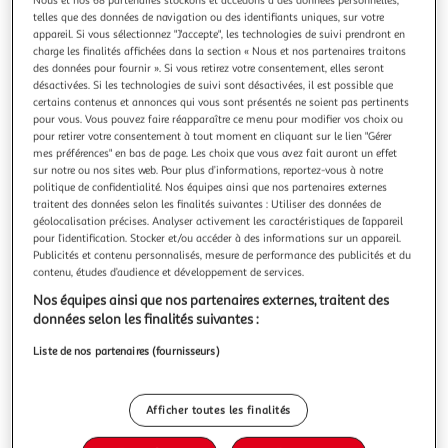
Illustration
Illustration
telles que des données de navigation ou des identifiants uniques, sur votre
précédente
suivante
appareil. Si vous sélectionnez "J'accepte", les technologies de suivi prendront en
charge les finalités affichées dans la section « Nous et nos partenaires traitons
des données pour fournir ». Si vous retirez votre consentement, elles seront
Livraison offerte
désactivées. Si les technologies de suivi sont désactivées, il est possible que
certains contenus et annonces qui vous sont présentés ne soient pas pertinents
PAWHUT
pour vous. Vous pouvez faire réapparaître ce menu pour modifier vos choix ou
pour retirer votre consentement à tout moment en cliquant sur le lien "Gérer
Sac de transport pour chien chat - siège auto pour
mes préférences" en bas de page. Les choix que vous avez fait auront un effet
chien chat - housse de siège pour chien chat -
sur notre ou nos sites web. Pour plus d’informations, reportez-vous à notre
déhoussable, sangles ajustables, attache - coton gris
politique de confidentialité. Nos équipes ainsi que nos partenaires externes
traitent des données selon les finalités suivantes : Utiliser des données de
Ce siège auto pour chien ou chat est la solution idéale pour
géolocalisation précises. Analyser activement les caractéristiques de l’appareil
voyager avec votre animal de compagnie en toute
pour l’identification. Stocker et/ou accéder à des informations sur un appareil.
tranquilité. Son revêtement tissu 100 % coton, son
En savoir +
Publicités et contenu personnalisés, mesure de performance des publicités et du
garnissage intégral épais en mousse haute densité et sa
Vendu par
Aosom
contenu, études d’audience et développement de services.
conception comme réhausseur permettra à votre animal de
Nos équipes ainsi que nos partenaires externes, traitent des
voyager on ne peut plus conf
Livraison dès 2/3 jours
données selon les finalités suivantes :
Retrait offert dès 35€
Plus d'options
Liste de nos partenaires (fournisseurs)
39,90€
Vendu par
Aosom
Afficher toutes les finalités
Livraison dès 1/2 semaines