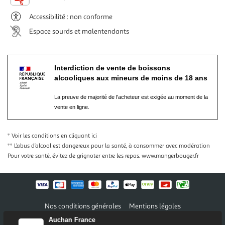
Accessibilité : non conforme
Espace sourds et malentendants
Interdiction de vente de boissons
alcooliques aux mineurs de moins de 18 ans
La preuve de majorité de l'acheteur est exigée au moment de la
vente en ligne.
* Voir les conditions
en cliquant ici
** L’abus d’alcool est dangereux pour la santé, à consommer avec modération
Pour votre santé, évitez de grignoter entre les repas.
www.mangerbouger.fr
Nos conditions générales
Mentions légales
Conditions des offres et promotions
Gérer mes préférences
Auchan France