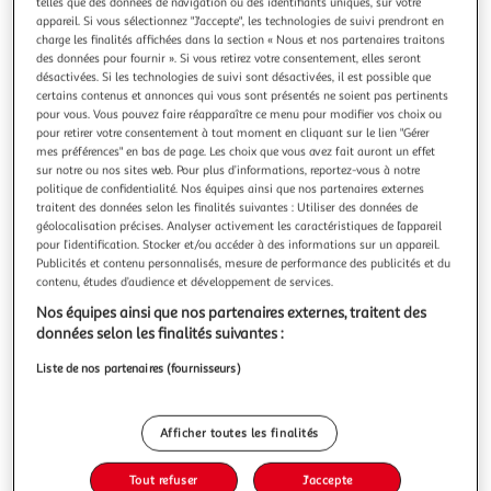
Illustration
Illustration
telles que des données de navigation ou des identifiants uniques, sur votre
appareil. Si vous sélectionnez "J'accepte", les technologies de suivi prendront en
précédente
suivante
charge les finalités affichées dans la section « Nous et nos partenaires traitons
des données pour fournir ». Si vous retirez votre consentement, elles seront
désactivées. Si les technologies de suivi sont désactivées, il est possible que
certains contenus et annonces qui vous sont présentés ne soient pas pertinents
THE HOME DECO FACTORY
pour vous. Vous pouvez faire réapparaître ce menu pour modifier vos choix ou
Set de table déco lunabel 33x45cm gris
pour retirer votre consentement à tout moment en cliquant sur le lien "Gérer
mes préférences" en bas de page. Les choix que vous avez fait auront un effet
Informations Techniques : Dimensions : L. 45 x l. 33,5 cm
sur notre ou nos sites web. Pour plus d’informations, reportez-vous à notre
Matières : 60% Coton, 35% Polyester & 5% Viscose
politique de confidentialité. Nos équipes ainsi que nos partenaires externes
Spécificités : Tendance & Design Set de Table Forme
En savoir +
traitent des données selon les finalités suivantes : Utiliser des données de
Rectangulaire Design Uni Poids : 0,06 kg Couleur : Gris
Vendu par
Paris Prix
géolocalisation précises. Analyser activement les caractéristiques de l’appareil
pour l’identification. Stocker et/ou accéder à des informations sur un appareil.
Livr. ou retrait dès 3/4 jours
Publicités et contenu personnalisés, mesure de performance des publicités et du
A partir de 7,99€
contenu, études d’audience et développement de services.
Plus d'options
Nos équipes ainsi que nos partenaires externes, traitent des
données selon les finalités suivantes :
3,99€
4,99€
Vendu par
Paris Prix
Liste de nos partenaires (fournisseurs)
-20 %
Ajouter au panier
4,99€
Afficher toutes les finalités
3,99€
Ajouter à une liste
Tout refuser
J'accepte