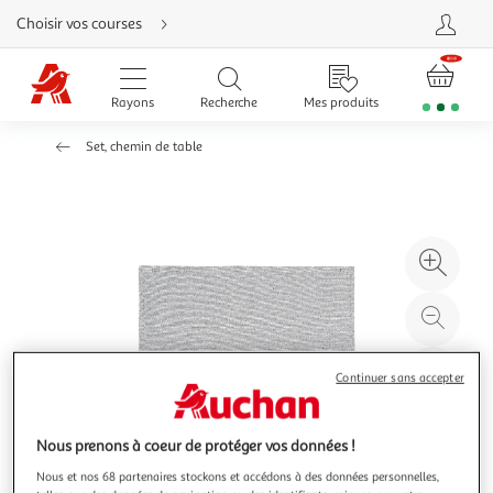
Aller
Choisir vos courses
directement
au
contenu
Aller
directement
Rayons
Recherche
Mes produits
à
la
recherche
Set, chemin de table
Aller
directement
à
la
navigation
Aller
directement
à
Agr
la
rubrique
l'il
besoin
d'aide
à
Réd
20
l'il
à
Par
Continuer sans accepter
100
le
%
pro
Nous prenons à coeur de protéger vos données !
Nous et nos 68 partenaires stockons et accédons à des données personnelles,