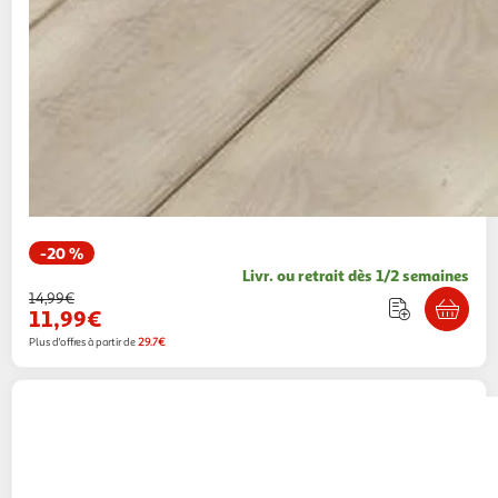
-20 %
Livr. ou retrait dès 1/2 semaines
14,99€
11,99€
Plus d'offres à partir de
29.7€
Douceur d'Intérieur
Nappe ronde toile cirée
persane 160cm gris
Paris Prix
Vendu par