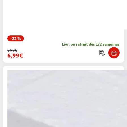
-22 %
Livr. ou retrait dès 1/2 semaines
8,99€
6,99€
ATMOSPHERA
Nappe déco brodée
150x300cm blanc
Paris Prix
Vendu par