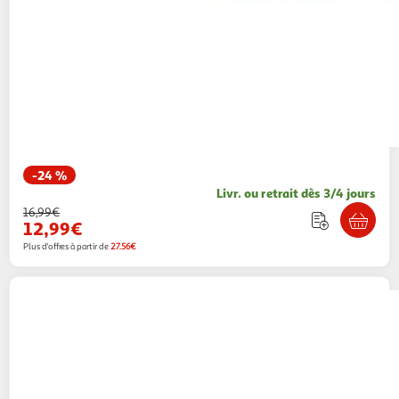
-24 %
Livr. ou retrait dès 3/4 jours
16,99€
12,99€
Plus d'offres à partir de
27.56€
Douceur d'Intérieur
Nappe imprimé guyana
140x240cm vert
Paris Prix
Vendu par