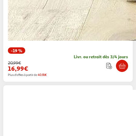
-19 %
Livr. ou retrait dès 3/4 jours
20,99€
16,99€
Plus d'offres à partir de
40.91€
Douceur d'Intérieur
Essuie-main rond cuistot
60cm jaune
Paris Prix
Vendu par