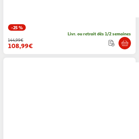
-25 %
Livr. ou retrait dès 1/2 semaines
144,99€
108,99€
J-LINE
Nappe déco en coton dentelle
130x180cm rose mauve
Paris Prix
Vendu par