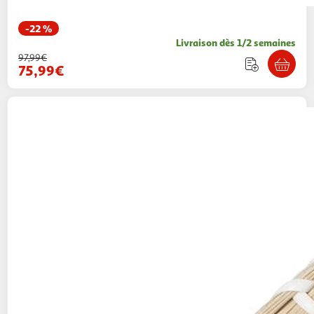
-22 %
Livraison dès 1/2 semaines
97,99€
75,99€
SECRET DE GOURMET
Lot 6x Set de table en
osier vannerie Mood
1 coloris
Toilinux
Vendu par