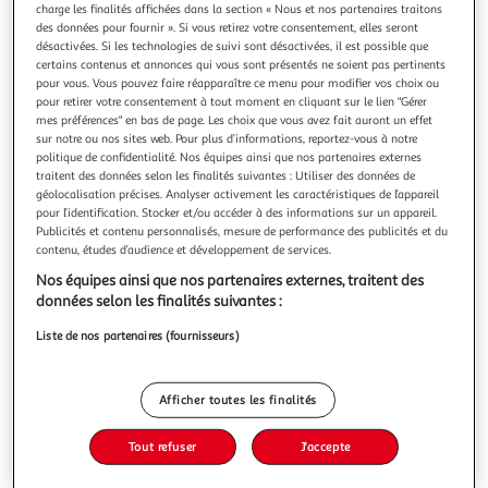
charge les finalités affichées dans la section « Nous et nos partenaires traitons
des données pour fournir ». Si vous retirez votre consentement, elles seront
désactivées. Si les technologies de suivi sont désactivées, il est possible que
certains contenus et annonces qui vous sont présentés ne soient pas pertinents
pour vous. Vous pouvez faire réapparaître ce menu pour modifier vos choix ou
pour retirer votre consentement à tout moment en cliquant sur le lien "Gérer
PARIS PRIX
mes préférences" en bas de page. Les choix que vous avez fait auront un effet
Panier pour Chien & Chat Patchy 55cm Gris
sur notre ou nos sites web. Pour plus d’informations, reportez-vous à notre
Informations Techniques : Dimensions : L. 55 x l. 38 cm
politique de confidentialité. Nos équipes ainsi que nos partenaires externes
Matière : Textile Spécificités : Pratique & Efficace Panier
traitent des données selon les finalités suivantes : Utiliser des données de
Design Bicolore Forme Ovale Pour Chiens & Chats Couleur :
géolocalisation précises. Analyser activement les caractéristiques de l’appareil
En savoir +
pour l’identification. Stocker et/ou accéder à des informations sur un appareil.
Gris & Noir
Publicités et contenu personnalisés, mesure de performance des publicités et du
Vous voulez connaître le prix de ce produit ?
contenu, études d’audience et développement de services.
Afficher le prix
Nos équipes ainsi que nos partenaires externes, traitent des
données selon les finalités suivantes :
Liste de nos partenaires (fournisseurs)
Description
Afficher toutes les finalités
Caractéristiques
Tout refuser
J'accepte