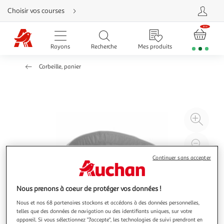
Aller
Choisir vos courses
directement
au
contenu
Aller
directement
Rayons
Recherche
Mes produits
à
la
recherche
Corbeille, panier
Aller
directement
à
la
navigation
Aller
directement
à
Agr
la
rubrique
l'il
besoin
d'aide
à
Réd
20
l'il
Continuer sans accepter
à
Par
100
le
Nous prenons à coeur de protéger vos données !
%
pro
Nous et nos 68 partenaires stockons et accédons à des données personnelles,
telles que des données de navigation ou des identifiants uniques, sur votre
appareil. Si vous sélectionnez "J'accepte", les technologies de suivi prendront en