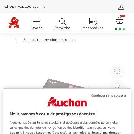
Aller
Choisir vos courses
directement
au
contenu
Aller
directement
Rayons
Recherche
Mes produits
à
la
recherche
Boîte de conservation, hermétique
Aller
directement
à
la
navigation
Aller
directement
à
Agr
la
rubrique
l'il
besoin
d'aide
à
Réd
20
l'il
Continuer sans accepter
à
Par
100
le
%
pro
Nous prenons à coeur de protéger vos données !
Nous et nos 68 partenaires stockons et accédons à des données personnelles,
telles que des données de navigation ou des identifiants uniques, sur votre
appareil. Si vous sélectionnez "J'accepte", les technologies de suivi prendront en