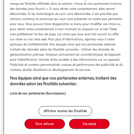
Illustration
Illustration
charge les finalités affichées dans la section « Nous et nos partenaires traitons
précédente
suivante
des données pour fournir ». Si vous retirez votre consentement, elles seront
désactivées. Si les technologies de suivi sont désactivées, il est possible que
certains contenus et annonces qui vous sont présentés ne soient pas pertinents
pour vous. Vous pouvez faire réapparaître ce menu pour modifier vos choix ou
HOMEA
pour retirer votre consentement à tout moment en cliquant sur le lien "Gérer
mes préférences" en bas de page. Les choix que vous avez fait auront un effet
Lot de 20 sacs de congélation liens 1l transparent
sur notre ou nos sites web. Pour plus d’informations, reportez-vous à notre
Informations Techniques : Dimensions : L. 18 x l. 22 cm
politique de confidentialité. Nos équipes ainsi que nos partenaires externes
Matière : Polyéthylène Spécificités : Pratique & Hermétique
traitent des données selon les finalités suivantes : Utiliser des données de
Lot de 20 Sacs de Congélation Forme Rectangulaire Avec
En savoir +
géolocalisation précises. Analyser activement les caractéristiques de l’appareil
Liens de Fermeture Passage au Réfrigérateur & au
pour l’identification. Stocker et/ou accéder à des informations sur un appareil.
Vous voulez connaître le prix de ce produit ?
Congélateur Conservation jusqu'à -25°C Contenance : 1 L
Publicités et contenu personnalisés, mesure de performance des publicités et du
contenu, études d’audience et développement de services.
Fabriqué en France Coule
Afficher le prix
Nos équipes ainsi que nos partenaires externes, traitent des
données selon les finalités suivantes :
Liste de nos partenaires (fournisseurs)
Description
Afficher toutes les finalités
Caractéristiques
Tout refuser
J'accepte